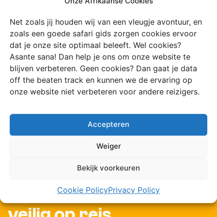
Onze Afrikaanse Cookies
Net zoals jij houden wij van een vleugje avontuur, en
zoals een goede safari gids zorgen cookies ervoor
Wij ontwikkelen onze
dat je onze site optimaal beleeft. Wel cookies?
Asante sana! Dan help je ons om onze website te
eigen routes
blijven verbeteren. Geen cookies? Dan gaat je data
off the beaten track en kunnen we de ervaring op
onze website niet verbeteren voor andere reizigers.
Jullie reis wordt op
Accepteren
maat gemaakt
Weiger
Bekijk voorkeuren
Cookie Policy
Privacy Policy
100% verzekerd en
veilig op reis