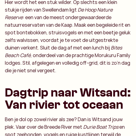
Hier wordt het een stuk wilder. Op slechts een klein
stukje rijden van Swellendam ligt
De Hoop Nature
Reserve
: een van de meest ondergewaardeerde
natuurreservaten van de Kaap. Maak een begeleide rit en
spot bontebokken, struisvogels en met een beetje geluk
zelfs walvissen, voordat je te voet de uitgestrekte
duinen verkent. Sluit de dag af met een lunch bij
Bites
Beach Café
, onderdeel van de prachtige Morukuru Family
lodges. Stil, afgelegen en volledig off-grid, dit is zo’n dag
die je niet snel vergeet.
Dagtrip naar Witsand:
Van rivier tot oceaan
Ben je dol op zowel rivier als zee? Dan is Witsand jouw
plek. Vaar over de Breede River met
Durie Boat Trips
en
spot zeehonden, vogels en ruige kustlijnen terwijl de