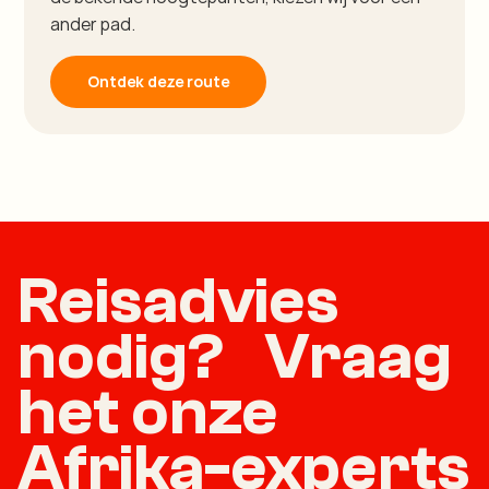
ander pad.
Ontdek deze route
Reisadvies
nodig? Vraag
het onze
Afrika-experts