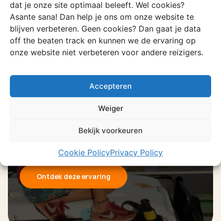
dat je onze site optimaal beleeft. Wel cookies?
Asante sana! Dan help je ons om onze website te
blijven verbeteren. Geen cookies? Dan gaat je data
off the beaten track en kunnen we de ervaring op
onze website niet verbeteren voor andere reizigers.
Ervaring
Accepteren
Greater Kruger
Hier ga je samen met een ranger op
Weiger
avontuur in de dichtbegroeide bush
Bekijk voorkeuren
bush. Geen verharde wegen en geen
self drive.
Cookie Policy
Privacy Policy
Ontdek deze ervaring