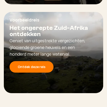
Voorbeeldreis
Het ongerepte Zuid-Afrika
ontdekken
Geniet van uitgestrekte vergezichten,
glooiende groene heuvels en een
honderd meter lange waterval.
Ontdek deze reis