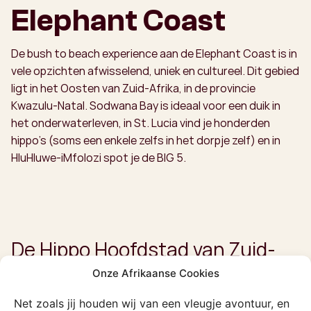
Elephant Coast
De bush to beach experience aan de Elephant Coast is in
vele opzichten afwisselend, uniek en cultureel. Dit gebied
ligt in het Oosten van Zuid-Afrika, in de provincie
Kwazulu-Natal. Sodwana Bay is ideaal voor een duik in
het onderwaterleven, in St. Lucia vind je honderden
hippo’s (soms een enkele zelfs in het dorpje zelf) en in
HluHluwe-iMfolozi spot je de BIG 5.
De Hippo Hoofdstad van Zuid-
Afrika
Onze Afrikaanse Cookies
We beginnen bij één van de bekendste plekken aan de
Net zoals jij houden wij van een vleugje avontuur, en