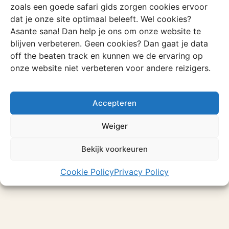
zoals een goede safari gids zorgen cookies ervoor
Elephant Coast, St. Lucia. Dit is een bijzonder dorpje wat
dat je onze site optimaal beleeft. Wel cookies?
wordt omringd door nijlpaarden, ook wel hippo’s
Asante sana! Dan help je ons om onze website te
genoemd door de locals. Spring in de toeristenboot en
blijven verbeteren. Geen cookies? Dan gaat je data
maak een gave tour langs de honderden hippo’s,
off the beaten track en kunnen we de ervaring op
krokodillen en spot onderweg nog wat Afrikaanse
onze website niet verbeteren voor andere reizigers.
lepelaars en roze pelikanen. St. Lucia heeft eigenlijk maar
één straat.. Hier vind je een paar kneuterige
restaurantjes en barretjes. Als je s’avonds weer naar
Accepteren
terug gaat naar je accommodatie, kijk dan niet gek op
als je ineens een hippo ziet staan.
Only in Africa..
zullen
Weiger
we maar zeggen!
Bekijk voorkeuren
Wil je meer weten over deze bijzondere plaats? Bekijk
dan
hier
de volgende pagina.
Cookie Policy
Privacy Policy