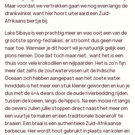
Maar voordat we vertrekken gaan we nog even langs de
drankwinkel, want hier hoort uiteraard een Zuid-
Afrikaans biertje bij.
Lake Sibaya is een prachtig meer en was ooit een van de
grootste spring-fed lakes; er stroomt dus geen rivier
naar toe. Wanneer je dit hoort wil je natuurlijk gelijk een
plons nemen. Doe dat toch maar niet.. want het is een
thuis voor vele krokodillen en nijlpaarden. Het is zo’n fijn
meer dat zelfs de zoutwatervissen uit de Indische
Oceaan zich hebben aangepast aan het zoete water.
Inmiddels is het meer een stuk kleiner geworden en kun je
dus met de 4×4 dwars door de oude rivierbedding rijden,
tussen de koeien, langs de hippo’s. Na een mooie rit langs
de oevers zullen jullie stoppen direct naast het meer om
een vuurtje te maken en een traditionele ‘boerieroll’ te
braaien. Een braai is een authentieke Zuid-Afrikaanse
barbecue. Hier wordt hout gebruikt in plaats van kolen en