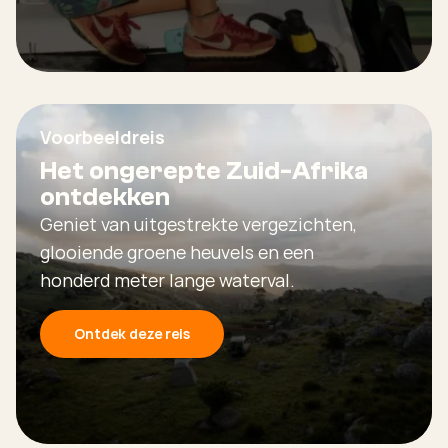
Voorbeeldreis
Het ongerepte Zuid-Afrika
ontdekken
Geniet van uitgestrekte vergezichten,
glooiende groene heuvels en een
honderd meter lange waterval.
Ontdek deze reis