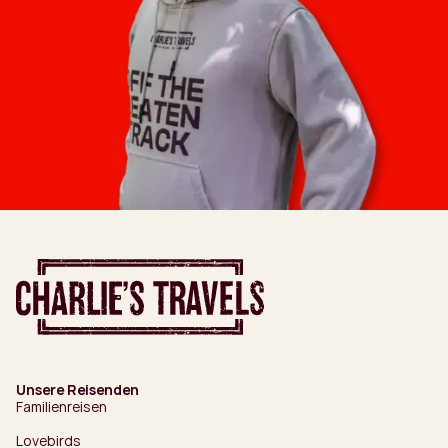
Unsere Reisenden
Familienreisen
Lovebirds