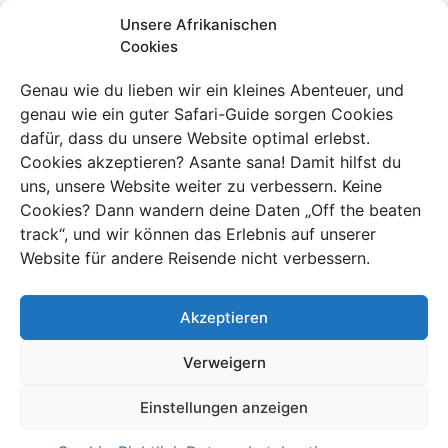
in vielerlei Hinsicht abwechslungsreich einzigartig und
Unsere Afrikanischen
Cookies
kulturell. Dieses Gebiet liegt im Osten Südafrikas in der
Provinz KwaZulu Natal. Sodwana Bay ist perfekt für einen
Genau wie du lieben wir ein kleines Abenteuer, und
Tauchgang ins Unterwasserleben in St Lucia findest du
genau wie ein guter Safari-Guide sorgen Cookies
Hunderte von Hippos manchmal sogar direkt im Dorf und
dafür, dass du unsere Website optimal erlebst.
im Hluhluwe Imfolozi entdeckst du die Big Five.
Cookies akzeptieren? Asante sana! Damit hilfst du
uns, unsere Website weiter zu verbessern. Keine
Cookies? Dann wandern deine Daten „Off the beaten
Die Nilpferd Hauptstadt Südafrikas
track“, und wir können das Erlebnis auf unserer
Website für andere Reisende nicht verbessern.
Wir starten an einem der bekanntesten Orte der
Elephant Coast St Lucia. Dieses besondere Dorf ist
Akzeptieren
umgeben von Nilpferden die von den Locals Hippos
genannt werden. Spring in das Touristenboot und mach
Verweigern
eine tolle Tour vorbei an Hunderten von Hippos
Krokodilen und entdecke unterwegs afrikanische Löffler
Einstellungen anzeigen
und rosa Pelikane. St Lucia hat eigentlich nur eine einzige