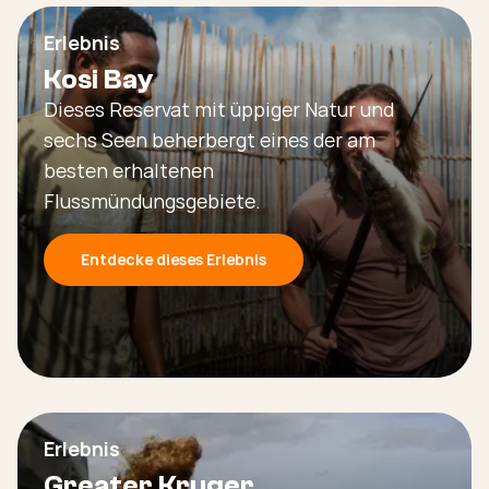
Erlebnis
Kosi Bay
Dieses Reservat mit üppiger Natur und
sechs Seen beherbergt eines der am
besten erhaltenen
Flussmündungsgebiete.
Entdecke dieses Erlebnis
Erlebnis
Greater Kruger