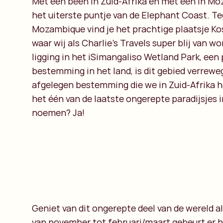
Met één been in Zuid-Afrika en met één in Moz
het uiterste puntje van de Elephant Coast. T
Mozambique vind je het prachtige plaatsje Kos
waar wij als Charlie’s Travels super blij van 
ligging in het iSimangaliso Wetland Park, een
bestemming in het land, is dit gebied verrew
afgelegen bestemming die we in Zuid-Afrika 
het één van de laatste ongerepte paradijsjes i
noemen? Ja!
Geniet van dit ongerepte deel van de wereld 
van november tot februari/maart gebeurt er hi