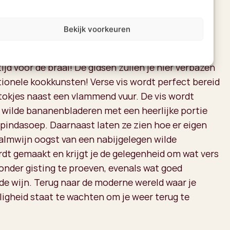
met verbazingwekkende hoeveelheden vis. Het Kosi
" is een verklaard en beschermd heiligdom waar
Bekijk voorkeuren
ag worden, waardoor het kalme heldere water
or prachtige snorkelavonturen.
tijd voor de braai! De gidsen zullen je hier verbazen
tionele kookkunsten! Verse vis wordt perfect bereid
tokjes naast een vlammend vuur. De vis wordt
 wilde bananenbladeren met een heerlijke portie
pindasoep. Daarnaast laten ze zien hoe er eigen
Palmwijn oogst van een nabijgelegen wilde
dt gemaakt en krijgt je de gelegenheid om wat vers
onder gisting te proeven, evenals wat goed
e wijn. Terug naar de moderne wereld waar je
iligheid staat te wachten om je weer terug te