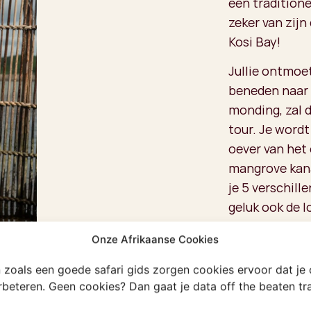
een traditione
zeker van zijn 
Kosi Bay!
Jullie ontmoe
beneden naar 
monding, zal d
tour. Je wordt
oever van het 
mangrove kana
je 5 verschil
geluk ook de l
Maar er wordt 
Onze Afrikaanse Cookies
Mouth wordt o
en zoals een goede safari gids zorgen cookies ervoor dat je
opkomend tij,
erbeteren. Geen cookies? Dan gaat je data off the beaten t
Indische Ocea