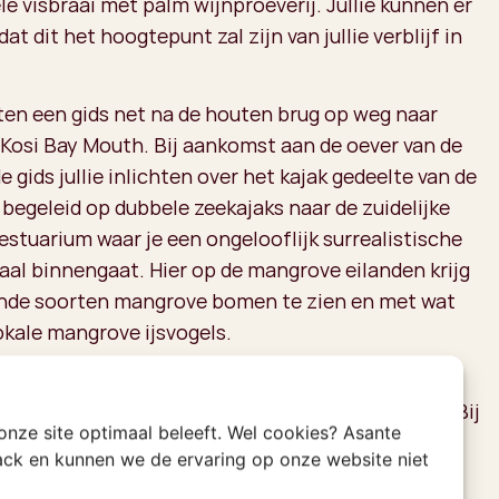
le visbraai met palm wijnproeverij. Jullie kunnen er
dat dit het hoogtepunt zal zijn van jullie verblijf in
ten een gids net na de houten brug op weg naar
Kosi Bay Mouth. Bij aankomst aan de oever van de
e gids jullie inlichten over het kajak gedeelte van de
 begeleid op dubbele zeekajaks naar de zuidelijke
estuarium waar je een ongelooflijk surrealistische
al binnengaat. Hier op de mangrove eilanden krijg
lende soorten mangrove bomen te zien en met wat
okale mangrove ijsvogels.
ook gesnorkeld! Het snorkelgebied bij Kosi Bay
m zeer goede redenen "het aquarium" genoemd. Bij
 onze site optimaal beleeft. Wel cookies? Asante
 wanneer kristalhelder water vanuit de warme
rack en kunnen we de ervaring op onze website niet
an de monding binnenstroomt, is het zicht