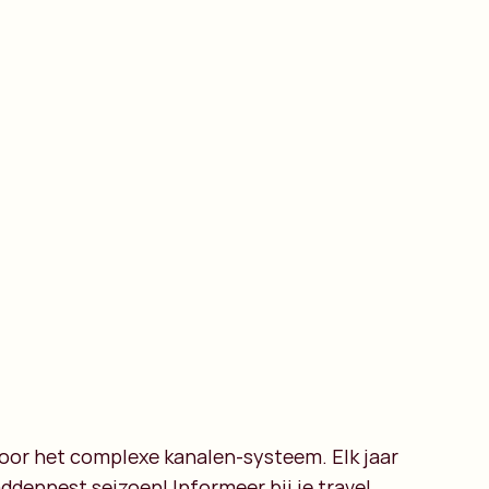
door het complexe kanalen-systeem. Elk jaar
ddennest seizoen! Informeer bij je travel