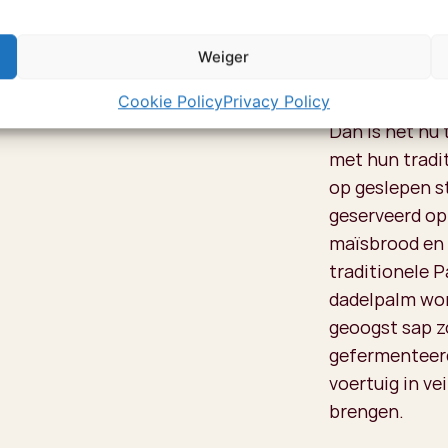
ongelooflijk 
Bay "Aquarium
Weiger
niet gevist m
perfect is vo
Cookie Policy
Privacy Policy
Dan is het nu 
met hun tradi
op geslepen s
geserveerd op
maïsbrood en 
traditionele 
dadelpalm wor
geoogst sap z
gefermenteerd
voertuig in ve
brengen.