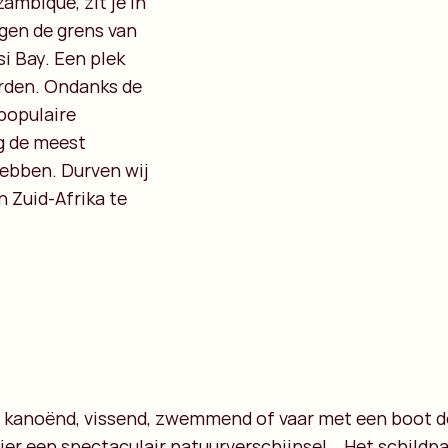
ambique, zit je in
egen de grens van
i Bay. Een plek
worden. Ondanks de
 populaire
eg de meest
hebben. Durven wij
n Zuid-Afrika te
al kanoënd, vissend, zwemmend of vaar met een boot 
er een spectaculair natuurverschijnsel… Het schildpa