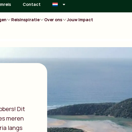
mreis
Contact
gen
Reisinspiratie
Over ons
Jouw Impact
bbers! Dit
zes meren
ia langs