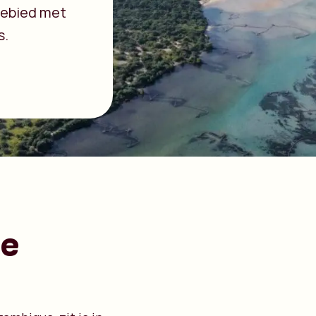
 gebied met
s.
de