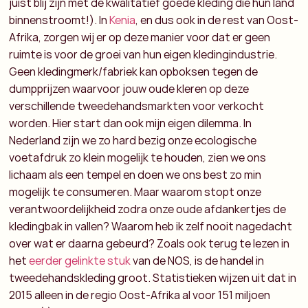
juist blij zijn met de kwalitatief goede kleding die hun land
binnenstroomt!). In
Kenia
, en dus ook in de rest van Oost-
Afrika, zorgen wij er op deze manier voor dat er geen
ruimte is voor de groei van hun eigen kledingindustrie.
Geen kledingmerk/fabriek kan opboksen tegen de
dumpprijzen waarvoor jouw oude kleren op deze
verschillende tweedehandsmarkten voor verkocht
worden. Hier start dan ook mijn eigen dilemma. In
Nederland zijn we zo hard bezig onze ecologische
voetafdruk zo klein mogelijk te houden, zien we ons
lichaam als een tempel en doen we ons best zo min
mogelijk te consumeren. Maar waarom stopt onze
verantwoordelijkheid zodra onze oude afdankertjes de
kledingbak in vallen? Waarom heb ik zelf nooit nagedacht
over wat er daarna gebeurd? Zoals ook terug te lezen in
het
eerder gelinkte stuk
van de NOS, is de handel in
tweedehandskleding groot. Statistieken wijzen uit dat in
2015 alleen in de regio Oost-Afrika al voor 151 miljoen