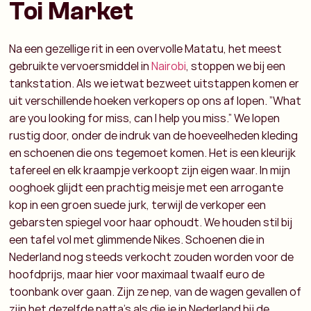
Toi Market
Na een gezellige rit in een overvolle Matatu, het meest
gebruikte vervoersmiddel in
Nairobi
, stoppen we bij een
tankstation. Als we ietwat bezweet uitstappen komen er
uit verschillende hoeken verkopers op ons af lopen. ”What
are you looking for miss, can I help you miss.” We lopen
rustig door, onder de indruk van de hoeveelheden kleding
en schoenen die ons tegemoet komen. Het is een kleurijk
tafereel en elk kraampje verkoopt zijn eigen waar. In mijn
ooghoek glijdt een prachtig meisje met een arrogante
kop in een groen suede jurk, terwijl de verkoper een
gebarsten spiegel voor haar ophoudt. We houden stil bij
een tafel vol met glimmende Nikes. Schoenen die in
Nederland nog steeds verkocht zouden worden voor de
hoofdprijs, maar hier voor maximaal twaalf euro de
toonbank over gaan. Zijn ze nep, van de wagen gevallen of
zijn het dezelfde patta’s als die je in Nederland bij de