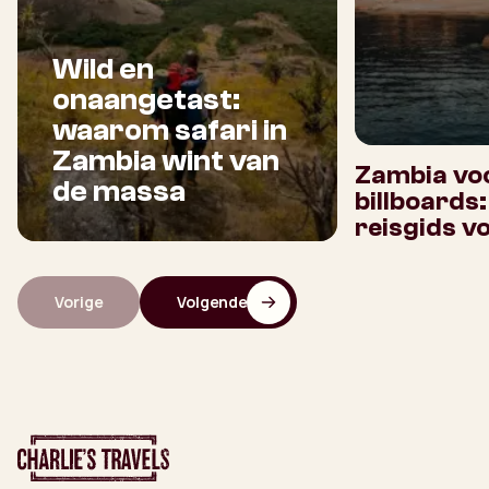
Wild en
onaangetast:
waarom safari in
Zambia wint van
Zambia voo
de massa
billboards
reisgids v
Vorige
Volgende