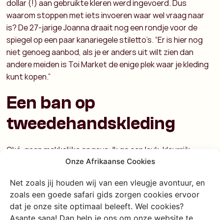
dollar (!) aan gebruikte kleren werd ingevoerd. Dus
waarom stoppen met iets invoeren waar wel vraag naar
is? De 27-jarige Joanna draait nog een rondje voor de
spiegel op een paar kanariegele stiletto’s. “Er is hier nog
niet genoeg aanbod, als je er anders uit wilt zien dan
andere meiden is Toi Market de enige plek waar je kleding
kunt kopen.”
Een ban op
tweedehandskleding
Oké, geen makkelijke opgave: Ik ga een leuk, kleurrijk
Onze Afrikaanse Cookies
bezoek aan de tweedehands markt verbinden aan de
politieke stellingname van Oost-Afrikaanse landen die
Net zoals jij houden wij van een vleugje avontuur, en
van die handel genoeg hebben. Maar hoe begrijpelijk is het
zoals een goede safari gids zorgen cookies ervoor
dat zij er genoeg van hebben dat wij onze
dat je onze site optimaal beleeft. Wel cookies?
welvaartsgoederen bij hen blijven dumpen, en op deze
Asante sana! Dan help je ons om onze website te