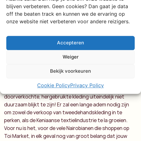
manier de kans ontnemen zelf een kledingindustrie op te
blijven verbeteren. Geen cookies? Dan gaat je data
bouwen? Wanneer onze afdankertjes verbannen worden
off the beaten track en kunnen we de ervaring op
van de Oost-Afrikkanse markt zal tweedehandskleding
onze website niet verbeteren voor andere reizigers.
langzaam van de markt verdwijnen. Resultaat: Meer
vraag naar nieuwe kleding. Een ander probleem dat hierbij
om de hoek komt kijken is dat Azië dit gat zal proberen te
Accepteren
dichten. Het is dus van groot belang dat de Oost-
Afrikaanse textiel industrie uitgebreid gaat worden. Maar
Weiger
om China voor te zijn moet de kledingsector meer
Bekijk voorkeuren
ondersteunt en geholpen worden. Er is nog veel werk aan
de winkel! Denk aan betere infrastructuur en
Cookie Policy
Privacy Policy
stroomvoorziening. Het is nogal ironisch dat
doorverkochte, hergebruikte kleding uiteindelijk niet
duurzaam blijkt te zijn! Er zal een lange adem nodig zijn
om zowel de verkoop van tweedehandskleding in te
perken, als de Keniaanse textielindustrie te la groeien.
Voor nu is het, voor de vele Nairobianen die shoppen op
Toi Market, in elk geval nog van groot belang dat jouw