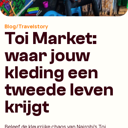
Blog/Travelstory
Toi Market:
waar jouw
kleding een
tweede leven
krijgt
Beleef de kleurrijke chaos van Nairobi’s Toi