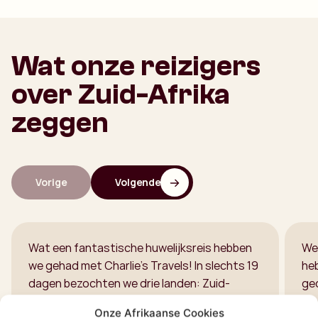
Wat onze reizigers
over Zuid-Afrika
zeggen
Vorige
Volgende
Wat een fantastische huwelijksreis hebben
We 
we gehad met Charlie’s Travels! In slechts 19
he
dagen bezochten we drie landen: Zuid-
ge
Afrika, Swaziland en Mozambique. We hebben
Mo
Onze Afrikaanse Cookies