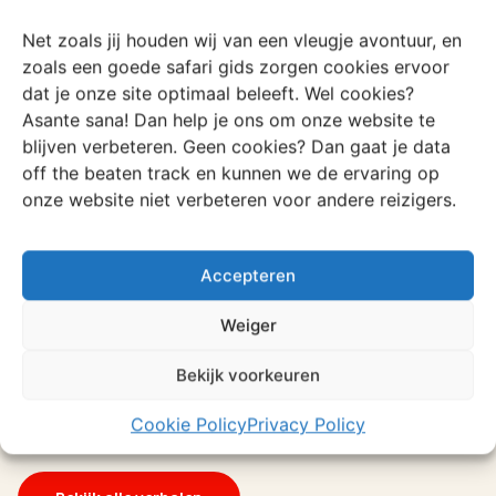
een paar nachten onder de sterrenhemel
voo
geslapen in onze persoonlijke camper en een
was
Net zoals jij houden wij van een vleugje avontuur, en
paar nachten in luxe accommodaties. Alles
We
zoals een goede safari gids zorgen cookies ervoor
was geweldig georganiseerd!
dat je onze site optimaal beleeft. Wel cookies?
Asante sana! Dan help je ons om onze website te
blijven verbeteren. Geen cookies? Dan gaat je data
off the beaten track en kunnen we de ervaring op
Martin
Co
onze website niet verbeteren voor andere reizigers.
Lovebirds
Zuid-Afrika
Gr
Accepteren
Weiger
Meer over Zuid-
Bekijk voorkeuren
Afrika
Cookie Policy
Privacy Policy