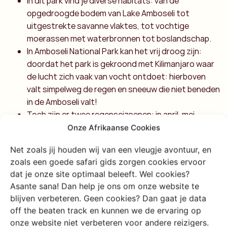
In dit park vind je diverse habitats: van de
opgedroogde bodem van Lake Amboseli tot
uitgestrekte savanne vlaktes, tot vochtige
moerassen met waterbronnen tot boslandschap.
In Amboseli National Park kan het vrij droog zijn:
doordat het park is gekroond met Kilimanjaro waar
de lucht zich vaak van vocht ontdoet: hierboven
valt simpelweg de regen en sneeuw die niet beneden
in de Amboseli valt!
Toch zijn er twee regenseizoenen: in april, mei,
oktober, november en december.
Onze Afrikaanse Cookies
Ook in Amboseli Nationaal Park kun je In het
Net zoals jij houden wij van een vleugje avontuur, en
droogseizoen het makkelijkst wild spotten omdat
zoals een goede safari gids zorgen cookies ervoor
water schaars is en de dieren zich daar verzamelen.
dat je onze site optimaal beleeft. Wel cookies?
Welkom in ‘The home of the African elephant!’ In
Asante sana! Dan help je ons om onze website te
Amboseli National Park krijg je niet alleen rondstampende
blijven verbeteren. Geen cookies? Dan gaat je data
olifanten te zien maar ook nog eens de famous
off the beaten track en kunnen we de ervaring op
Kilimanjaro. Terwijl jij je ogen niet van die berg kunt
onze website niet verbeteren voor andere reizigers.