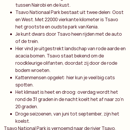
tussen Nairobi en de kust.
Tsavo Nationaal Park bestaat uit twee delen: Oost
en West. Met 22000 vierkante kilometer is Tsavo
het grootste en oudste park van Kenia.
Je kunt dwars door Tsavo heen rijden met de auto
of de trein.
Hier vind je uitgestrekt landschap van rode aarde en
acacia bomen. Tsavo staat bekend om de
roodkleurige olifanten, doordat zij door de rode
bodem wroeten.
Kattenmensen opgelet: hier kun je veel big cats
spotten.
Het klimaat is heet en droog: overdag wordt het
rond de 31 graden in de nacht koelt het af naar zo’n
20 graden.
Droge seizoenen, van juni tot september, zijn het
koelst.
Tsavo National Park is vernoemd naar de rivier Tsavo.