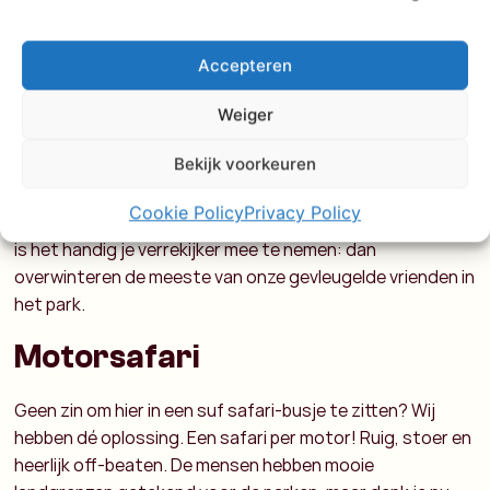
afhouden, komen de leeuwen, giraffen, zebra’s en
antilopes zo langs je safari-busje gehobbeld. Hoewel het
een relatief klein park is, is het ontzettend divers. De
Accepteren
natte gronden zorgen namelijk voor een gevarieerd
leefgebied. Spits je oren en hoor het gelach van een
Weiger
hyena. Wie weet zie je hoe ze hun prooi verslinden! Ook de
Bekijk voorkeuren
vogelliefhebbers komen aan hun trekken tijdens deze
safari in Kenia. In Amboseli kun je namelijk ruim 600
Cookie Policy
Privacy Policy
vogelsoorten vinden. Vooral tussen november en januari
is het handig je verrekijker mee te nemen: dan
overwinteren de meeste van onze gevleugelde vrienden in
het park.
Motorsafari
Geen zin om hier in een suf safari-busje te zitten? Wij
hebben dé oplossing. Een safari per motor! Ruig, stoer en
heerlijk off-beaten. De mensen hebben mooie