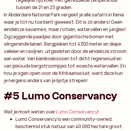
tegelijkertijd koel, met gemiddelde temperatuur
tussen de 21 en 23 graden.
In Abderdare National Park vergeet je alle safari’s in Kenia
waar je tot nu toe bent geweest. Dit is zó anders! Geen
eindeloze savanne’s, maar rotsen, watervallen en jungles!
Zigzaggende paadjes door gigantische bomen met
slingerende lianen. Bergpieken tot 4300 meter en diepe
valleien en ravijnen, uitgesleten door de eindeloze stroom
aan water. Van bamboebossen tot dicht regenwoud en
van ijskoude bergstroompjes tot woeste watervallen. En
hou je ogen open voor de Afrikaanse kat, want deze kun
je nergens anders van je lijstje strepen!
#5 Lumo Conservancy
Wat je moet weten over
Lumo Conservancy
!
Lumo Conservancy is een community-owned,
beschermd stuk natuur van 40,000 hectare groot.