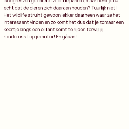
landgrenzen getekend voor de parken, maar denk je nu
echt dat de dieren zich daaraan houden? Tuurlijk niet!
Het wildlife struint gewoon lekker daarheen waar ze het
interessant vinden en zo komt het dus dat je zomaar een
keertje langs een olifant komt te rijden terwijl jij
rondcrosst op je motor! En gáaan!