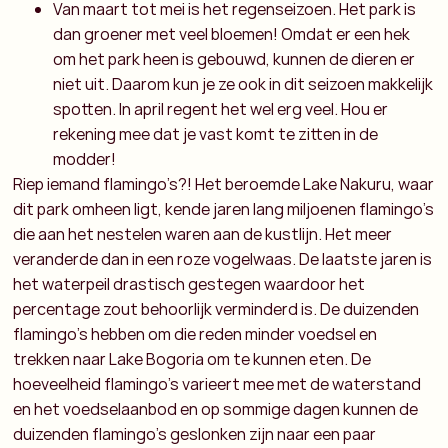
Van maart tot mei is het regenseizoen. Het park is
dan groener met veel bloemen! Omdat er een hek
om het park heen is gebouwd, kunnen de dieren er
niet uit. Daarom kun je ze ook in dit seizoen makkelijk
spotten. In april regent het wel erg veel. Hou er
rekening mee dat je vast komt te zitten in de
modder!
Riep iemand flamingo’s?! Het beroemde Lake Nakuru, waar
dit park omheen ligt, kende jaren lang miljoenen flamingo’s
die aan het nestelen waren aan de kustlijn. Het meer
veranderde dan in een roze vogelwaas. De laatste jaren is
het waterpeil drastisch gestegen waardoor het
percentage zout behoorlijk verminderd is. De duizenden
flamingo’s hebben om die reden minder voedsel en
trekken naar Lake Bogoria om te kunnen eten. De
hoeveelheid flamingo’s varieert mee met de waterstand
en het voedselaanbod en op sommige dagen kunnen de
duizenden flamingo’s geslonken zijn naar een paar