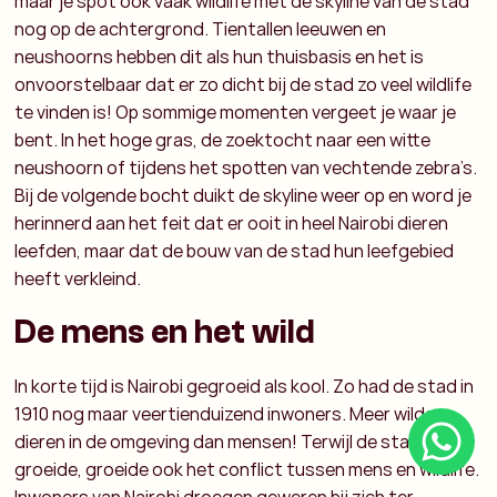
maar je spot ook vaak wildlife met de skyline van de stad
nog op de achtergrond. Tientallen leeuwen en
neushoorns hebben dit als hun thuisbasis en het is
onvoorstelbaar dat er zo dicht bij de stad zo veel wildlife
te vinden is! Op sommige momenten vergeet je waar je
bent. In het hoge gras, de zoektocht naar een witte
neushoorn of tijdens het spotten van vechtende zebra’s.
Bij de volgende bocht duikt de skyline weer op en word je
herinnerd aan het feit dat er ooit in heel Nairobi dieren
leefden, maar dat de bouw van de stad hun leefgebied
heeft verkleind.
De mens en het wild
In korte tijd is Nairobi gegroeid als kool. Zo had de stad in
1910 nog maar veertienduizend inwoners. Meer wilde
dieren in de omgeving dan mensen! Terwijl de stad
groeide, groeide ook het conflict tussen mens en wildlife.