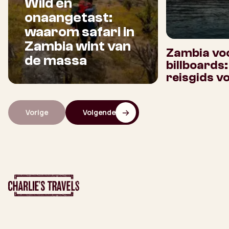
Wild en
onaangetast:
waarom safari in
Zambia wint van
Zambia voo
de massa
billboards
reisgids v
Vorige
Volgende