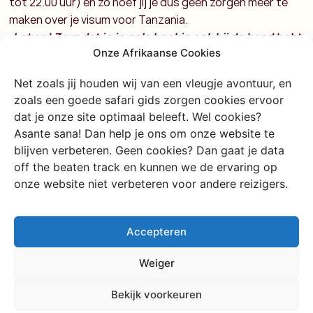
tot 22.00 uur) en zo hoef jij je dus geen zorgen meer te
maken over je visum voor Tanzania.
Let op! Zorg dat je je gele boekje ook bij de hand hebt
Onze Afrikaanse Cookies
om gezeur te voorkomen!
Net zoals jij houden wij van een vleugje avontuur, en
On arrival
zoals een goede safari gids zorgen cookies ervoor
dat je onze site optimaal beleeft. Wel cookies?
Wanneer je voor de laatste optie gaat vul je een ‘Arrival
Asante sana! Dan help je ons om onze website te
Declaration Card’ in die je in het vliegtuig krijgt en vul je bij
blijven verbeteren. Geen cookies? Dan gaat je data
de douane een Visa Application Form in. Dit lever je in met
off the beaten track en kunnen we de ervaring op
een pasfoto en je naam wordt iets later (afhankelijk van
onze website niet verbeteren voor andere reizigers.
hoe vol jouw vliegtuig zat…) omgeroepen. Dan mag je 50$
dollar cash aftikken voor de beambte je paspoort
Accepteren
afstempelt en jij het land in mag. Side note: Bij aankomst
in Zanzibar kan je alleen met een credit card betalen voor
Weiger
een toeristenvisum.
Bekijk voorkeuren