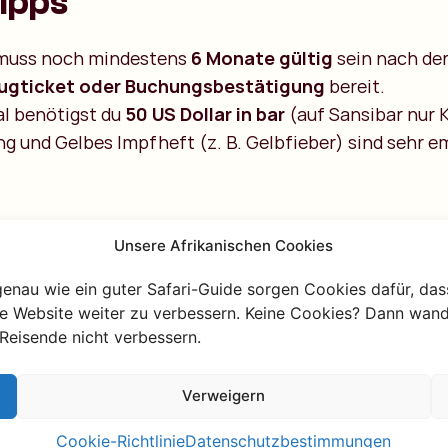
ipps
 muss noch mindestens
6 Monate gültig
sein nach der
ugticket oder Buchungsbestätigung
bereit.
val benötigst du
50 US Dollar in bar
(auf Sansibar nur K
g und Gelbes Impfheft (z. B. Gelbfieber) sind sehr 
Unsere Afrikanischen Cookies
genau wie ein guter Safari-Guide sorgen Cookies dafür, das
re Website weiter zu verbessern. Keine Cookies? Dann wand
Brauchst du Re
Reisende nicht verbessern.
Frage unsere Af
Verweigern
Cookie-Richtlinie
Datenschutzbestimmungen