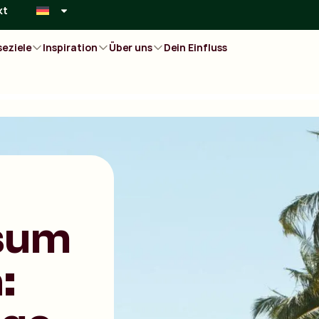
kt
seziele
Inspiration
Über uns
Dein Einfluss
isum
: