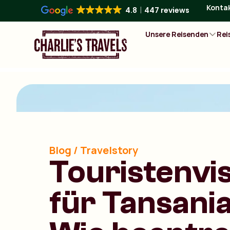
Konta
4.8
447 reviews
Unsere Reisenden
Rei
Blog / Travelstory
Touristenv
für Tansania