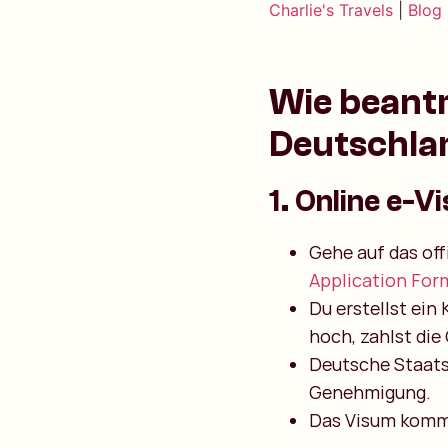
Charlie's Travels
|
Blog
Wie beantr
Deutschla
1. Online e-V
Gehe auf das off
Application For
Du erstellst ein
hoch, zahlst die
Deutsche Staats
Genehmigung.
Das Visum kommt