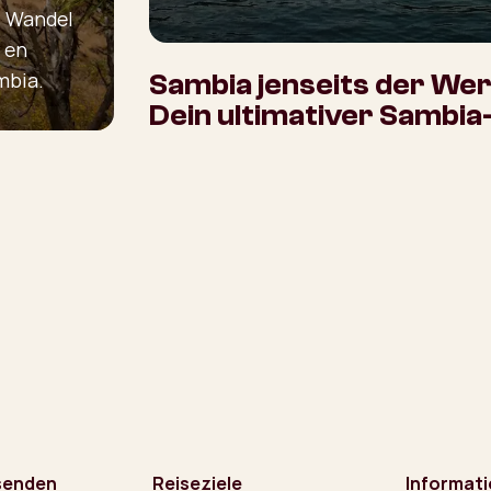
. Wandel
 en
mbia.
Sambia jenseits der Wer
Dein ultimativer Sambia
senden
Reiseziele
Informat