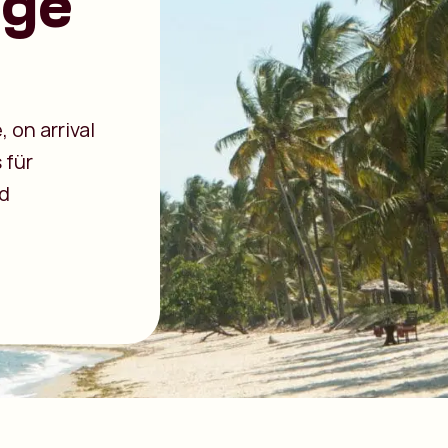
age
 on arrival
 für
d