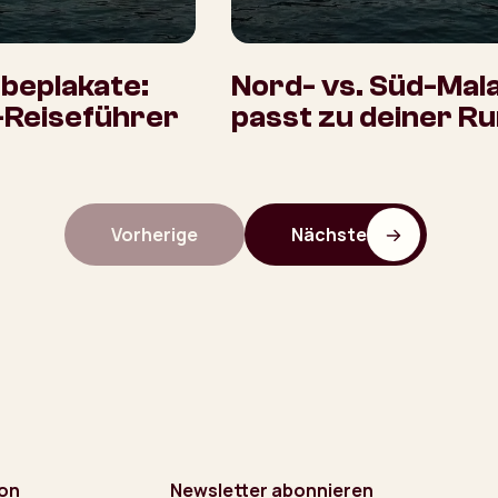
beplakate:
Nord- vs. Süd-Mal
-Reiseführer
passt zu deiner R
Vorherige
Nächste
ion
Newsletter abonnieren