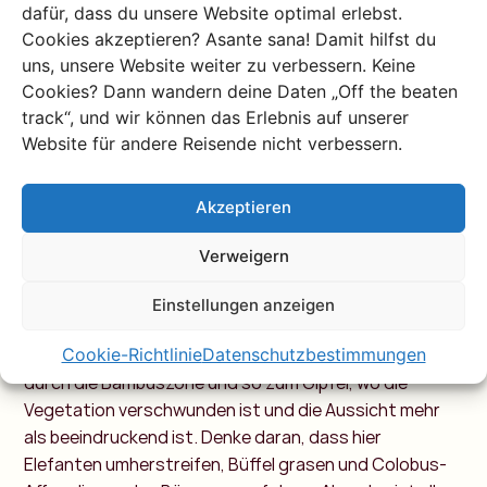
dafür, dass du unsere Website optimal erlebst.
Cookies akzeptieren? Asante sana! Damit hilfst du
uns, unsere Website weiter zu verbessern. Keine
Cookies? Dann wandern deine Daten „Off the beaten
track“, und wir können das Erlebnis auf unserer
Website für andere Reisende nicht verbessern.
Akzeptieren
Mount Kenya
Verweigern
Dies ist die berühmteste Wanderung und darf natürlich
nicht auf der Liste fehlen. Dieser Gipfel ist der
Einstellungen anzeigen
zweithöchste Berg Afrikas und der höchste Berg in
Cookie-Richtlinie
Datenschutzbestimmungen
Kenia. Fünf Tage lang wandern wir durch den Wald,
durch die Bambuszone und so zum Gipfel, wo die
Vegetation verschwunden ist und die Aussicht mehr
als beeindruckend ist. Denke daran, dass hier
Elefanten umherstreifen, Büffel grasen und Colobus-