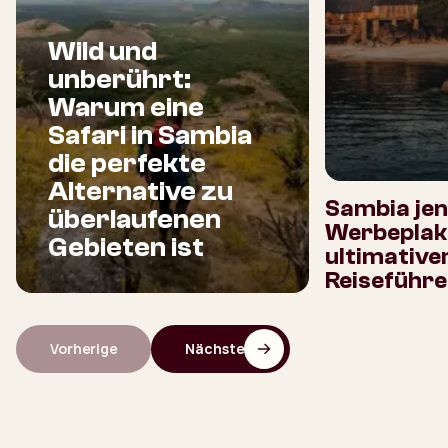
Wild und
unberührt:
Warum eine
Safari in Sambia
die perfekte
Alternative zu
Sambia jen
überlaufenen
Werbeplaka
Gebieten ist
ultimative
Reiseführe
Vorherige
Nächste