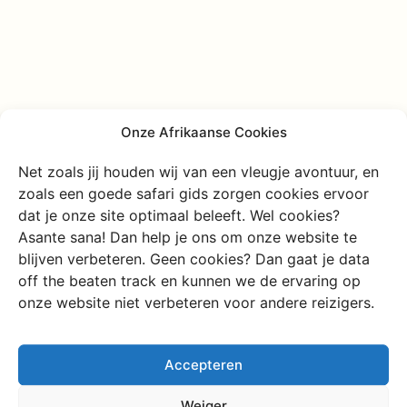
Onze Afrikaanse Cookies
Net zoals jij houden wij van een vleugje avontuur, en
zoals een goede safari gids zorgen cookies ervoor
dat je onze site optimaal beleeft. Wel cookies?
Ik wil direct contact
Asante sana! Dan help je ons om onze website te
blijven verbeteren. Geen cookies? Dan gaat je data
off the beaten track en kunnen we de ervaring op
Chat met ons
onze website niet verbeteren voor andere reizigers.
Plan een vrijblijvend gesprek
Accepteren
Weiger