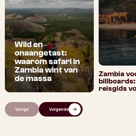
Wild en
onaangetast:
waarom safari in
Zambia wint van
Zambia voo
de massa
billboards
reisgids v
Vorige
Volgende