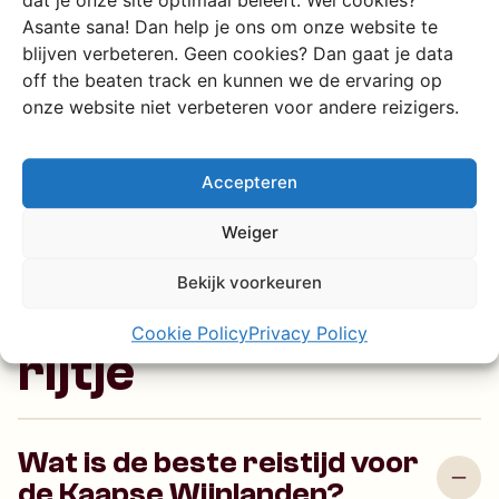
Asante sana! Dan help je ons om onze website te
blijven verbeteren. Geen cookies? Dan gaat je data
off the beaten track en kunnen we de ervaring op
Al jouw
onze website niet verbeteren voor andere reizigers.
veelgestelde
Accepteren
vragen over de
Weiger
Zuid-Afrikaanse
Bekijk voorkeuren
Wijnlanden op een
Cookie Policy
Privacy Policy
rijtje
Wat is de beste reistijd voor
de Kaapse Wijnlanden?