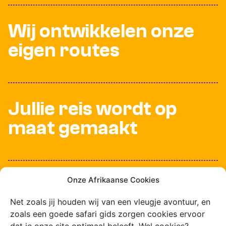
Wij ontwikkelen onze
eigen routes
Jullie reis wordt op
maat gemaakt
Onze Afrikaanse Cookies
100% verzekerd en
veilig op reis
Net zoals jij houden wij van een vleugje avontuur, en
zoals een goede safari gids zorgen cookies ervoor
dat je onze site optimaal beleeft. Wel cookies?