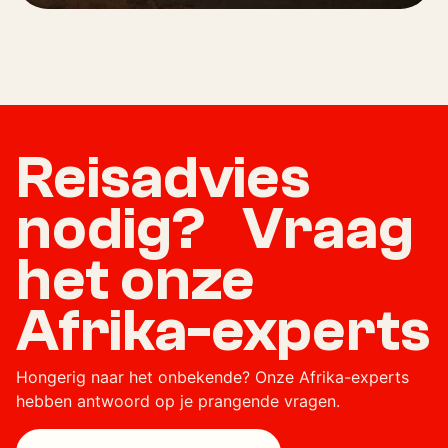
Reisadvies
nodig? Vraag
het onze
Afrika-experts
Hongerig naar het onbekende? Onze Afrika-experts
hebben antwoord op je prangende vragen.