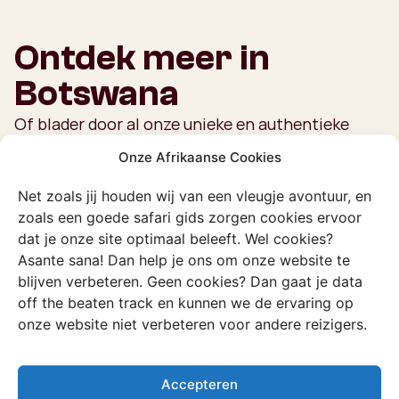
Ontdek meer in
Botswana
Of blader door al onze unieke en authentieke
ervaringen
Onze Afrikaanse Cookies
Bekijk alle ervaringen
Net zoals jij houden wij van een vleugje avontuur, en
zoals een goede safari gids zorgen cookies ervoor
dat je onze site optimaal beleeft. Wel cookies?
Asante sana! Dan help je ons om onze website te
Ervaring
blijven verbeteren. Geen cookies? Dan gaat je data
Mokoro trip
off the beaten track en kunnen we de ervaring op
Glijd in een uitgeholde boomstam door
onze website niet verbeteren voor andere reizigers.
de stille wateren van de Okavango
Delta.
Accepteren