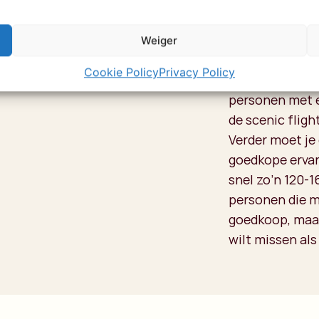
Wat zijn 
de Delta?
Weiger
Cookie Policy
Privacy Policy
Omdat het klein
personen met e
de scenic fligh
Verder moet je
goedkope ervari
snel zo’n 120-1
personen die m
goedkoop, maar 
wilt missen als