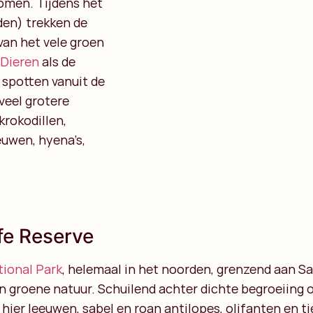
komen. Tijdens het
en) trekken de
van het vele groen
Dieren
als de
te spotten vanuit de
veel grotere
krokodillen,
euwen, hyena’s,
ife Reserve
ional Park
, helemaal in het noorden, grenzend aan Sav
 groene natuur. Schuilend achter dichte begroeiing of
e hier leeuwen, sabel en roan antilopes, olifanten en 