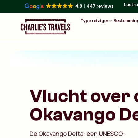
Lustru
4.8
447 reviews
Type reiziger
Bestemmin
Vlucht over 
Okavango De
De Okavango Delta: een UNESCO-