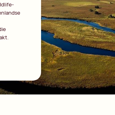
dlife-
nenlandse
die
akt.