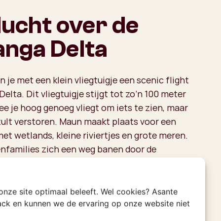
lucht over de
nga Delta
 je met een klein vliegtuigje een scenic flight
elta. Dit vliegtuigje stijgt tot zo’n 100 meter
e je hoog genoeg vliegt om iets te zien, maar
 zult verstoren. Maun maakt plaats voor een
et wetlands, kleine riviertjes en grote meren.
tenfamilies zich een weg banen door de
n en de kuddes buffels grazen op het droge
fen plukken blaadjes van de bomen en de
onzen in het water. Na een uurtje rondzoemen
 onze site optimaal beleeft. Wel cookies? Asante
rack en kunnen we de ervaring op onze website niet
 Maun met een ervaring die je niet meer zult