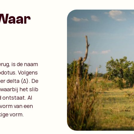
 Waar
erug, is de naam
odotus. Volgens
er delta (Δ). De
waarbij het slib
 ontstaat. Al
 vorm van een
ige vorm.