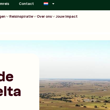
mreis
Contact
gen
Reisinspiratie
Over ons
Jouw Impact
de
lta