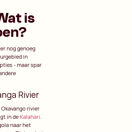
Wat is
oen?
n er nog genoeg
uurgebied in
pties - maar spar
 andere
anga Rivier
 Okavango rivier
igt in de
Kalahari
.
gola naar het