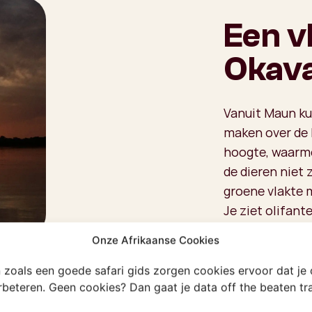
Een v
Okava
Vanuit Maun kun
maken over de D
hoogte, waarme
de dieren niet
groene vlakte m
Je ziet olifan
drassige velde
Onze Afrikaanse Cookies
land. De giraf
nijlpaarden pl
en zoals een goede safari gids zorgen cookies ervoor dat je
erbeteren. Geen cookies? Dan gaat je data off the beaten t
land je weer op
vergeten!