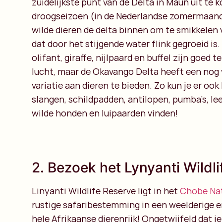
zuidelijkste punt van de Delta in Maun uit te 
droogseizoen (in de Nederlandse zomermaand
wilde dieren de delta binnen om te smikkelen 
dat door het stijgende water flink gegroeid is.
olifant, giraffe, nijlpaard en buffel zijn goed 
lucht, maar de Okavango Delta heeft een nog 
variatie aan dieren te bieden. Zo kun je er ook 
slangen, schildpadden, antilopen, pumba’s, le
wilde honden en luipaarden vinden!
2. Bezoek het Lynyanti Wildl
Linyanti Wildlife Reserve ligt in het
Chobe Nat
rustige safaribestemming in een weelderige en
hele Afrikaanse dierenrijk! Ongetwijfeld dat j