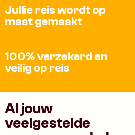
Jullie reis wordt op
maat gemaakt
100% verzekerd en
veilig op reis
Al jouw
veelgestelde