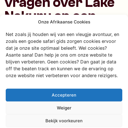
vragen over Lake
Nakuru op een
Onze Afrikaanse Cookies
rijtje
Net zoals jij houden wij van een vleugje avontuur, en
zoals een goede safari gids zorgen cookies ervoor
dat je onze site optimaal beleeft. Wel cookies?
Wat maakt Lake Nakuru
Asante sana! Dan help je ons om onze website te
National Park bijzonder?
blijven verbeteren. Geen cookies? Dan gaat je data
off the beaten track en kunnen we de ervaring op
Lake Nakuru staat bekend om zijn flamingo-kolonies en is
onze website niet verbeteren voor andere reizigers.
een van de beste plekken in Kenia om neushoorns,
leeuwen en giraffen te spotten.
Accepteren
Weiger
Wat kun je doen bij Lake
Elementaita?
Bekijk voorkeuren