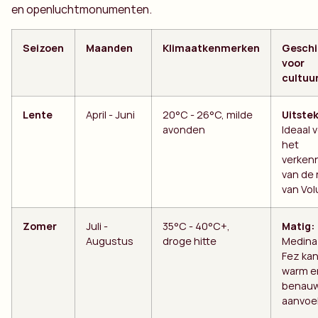
en openluchtmonumenten.
Seizoen
Maanden
Klimaatkenmerken
Geschi
voor
cultuu
Lente
April - Juni
20°C - 26°C, milde
Uitste
avonden
Ideaal 
het
verken
van de 
van Volu
Zomer
Juli -
35°C - 40°C+,
Matig:
Augustus
droge hitte
Medina
Fez kan
warm e
benau
aanvoe