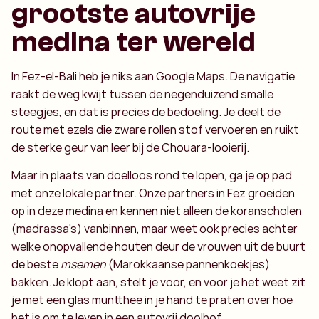
grootste autovrije
medina ter wereld
In Fez-el-Bali heb je niks aan Google Maps. De navigatie
raakt de weg kwijt tussen de negenduizend smalle
steegjes, en dat is precies de bedoeling. Je deelt de
route met ezels die zware rollen stof vervoeren en ruikt
de sterke geur van leer bij de Chouara-looierij.
Maar in plaats van doelloos rond te lopen, ga je op pad
met onze lokale partner. Onze partners in Fez groeiden
op in deze medina en kennen niet alleen de koranscholen
(madrassa's) vanbinnen, maar weet ook precies achter
welke onopvallende houten deur de vrouwen uit de buurt
de beste
msemen
(Marokkaanse pannenkoekjes)
bakken. Je klopt aan, stelt je voor, en voor je het weet zit
je met een glas muntthee in je hand te praten over hoe
het is om te leven in een autovrij doolhof.