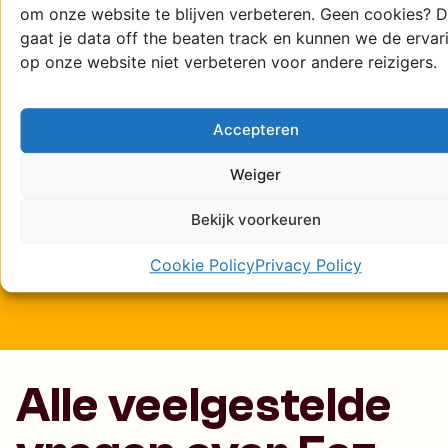
om onze website te blijven verbeteren. Geen cookies? 
gaat je data off the beaten track en kunnen we de ervar
op onze website niet verbeteren voor andere reizigers.
Jullie reis wordt op
maat gemaakt
Accepteren
Weiger
Bekijk voorkeuren
100% verzekerd en
veilig op reis
Cookie Policy
Privacy Policy
Alle veelgestelde