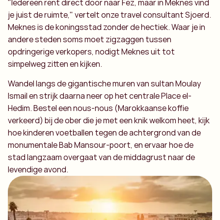
"Iedereen rent direct door naar Fez, maar in Meknes vind
je juist de ruimte," vertelt onze travel consultant Sjoerd.
Meknes is de koningsstad zonder de hectiek. Waar je in
andere steden soms moet zigzaggen tussen
opdringerige verkopers, nodigt Meknes uit tot
simpelweg zitten en kijken.
Wandel langs de gigantische muren van sultan Moulay
Ismail en strijk daarna neer op het centrale Place el-
Hedim. Bestel een nous-nous (Marokkaanse koffie
verkeerd) bij de ober die je met een knik welkom heet, kijk
hoe kinderen voetballen tegen de achtergrond van de
monumentale Bab Mansour-poort, en ervaar hoe de
stad langzaam overgaat van de middagrust naar de
levendige avond.