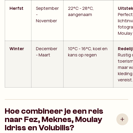
Herfst
September
22°C - 28°C,
Uitste
-
aangenaam
Perfec
November
lichtinv
fotogra
Moulay 
Winter
December
10°C - 16°C, koel en
Redelij
- Maart
kans op regen
Rustig
toeris
maar w
kleding 
vereist.
Hoe combineer je een reis
naar Fez, Meknes, Moulay
Idriss en Volubilis?