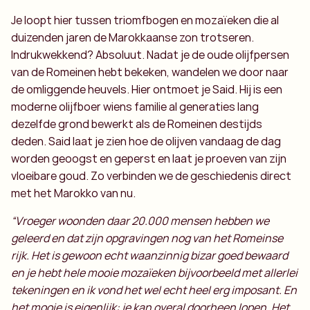
Je loopt hier tussen triomfbogen en mozaïeken die al
duizenden jaren de Marokkaanse zon trotseren.
Indrukwekkend? Absoluut. Nadat je de oude olijfpersen
van de Romeinen hebt bekeken, wandelen we door naar
de omliggende heuvels. Hier ontmoet je Said. Hij is een
moderne olijfboer wiens familie al generaties lang
dezelfde grond bewerkt als de Romeinen destijds
deden. Said laat je zien hoe de olijven vandaag de dag
worden geoogst en geperst en laat je proeven van zijn
vloeibare goud. Zo verbinden we de geschiedenis direct
met het Marokko van nu.
“Vroeger woonden daar 20.000 mensen hebben we
geleerd en dat zijn opgravingen nog van het Romeinse
rijk. Het is gewoon echt waanzinnig bizar goed bewaard
en je hebt hele mooie mozaïeken bijvoorbeeld met allerlei
tekeningen en ik vond het wel echt heel erg imposant. En
het mooie is eigenlijk: je kan overal doorheen lopen. Het