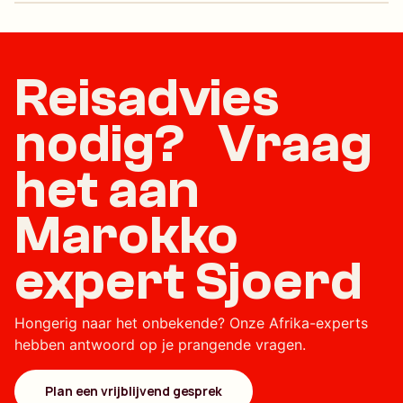
Reisadvies
nodig? Vraag
het aan
Marokko
expert Sjoerd
Hongerig naar het onbekende? Onze Afrika-experts
hebben antwoord op je prangende vragen.
Plan een vrijblijvend gesprek