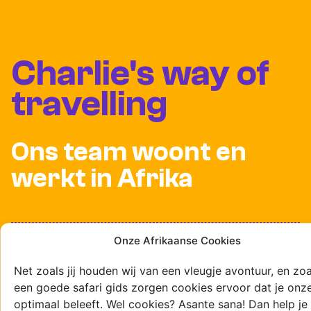
Charlie's way of
travelling
Ons team woont en
werkt in Afrika
Onze Afrikaanse Cookies
Wij ontwikkelen onze
Net zoals jij houden wij van een vleugje avontuur, en zoa
eigen routes
een goede safari gids zorgen cookies ervoor dat je onze
optimaal beleeft. Wel cookies? Asante sana! Dan help je