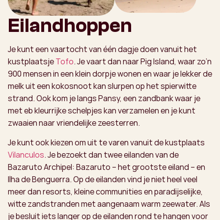
Eilandhoppen
Je kunt een vaartocht van één dagje doen vanuit het
kustplaatsje
Tofo
. Je vaart dan naar Pig Island, waar zo’n
900 mensen in een klein dorpje wonen en waar je lekker de
melk uit een kokosnoot kan slurpen op het spierwitte
strand. Ook kom je langs Pansy, een zandbank waar je
met eb kleurrijke schelpjes kan verzamelen en je kunt
zwaaien naar vriendelijke zeesterren.
Je kunt ook kiezen om uit te varen vanuit de kustplaats
Vilanculos
. Je bezoekt dan twee eilanden van de
Bazaruto Archipel: Bazaruto – het grootste eiland – en
Ilha de Benguerra. Op de eilanden vind je niet heel veel
meer dan resorts, kleine communities en paradijselijke,
witte zandstranden met aangenaam warm zeewater. Als
je besluit iets langer op de eilanden rond te hangen voor