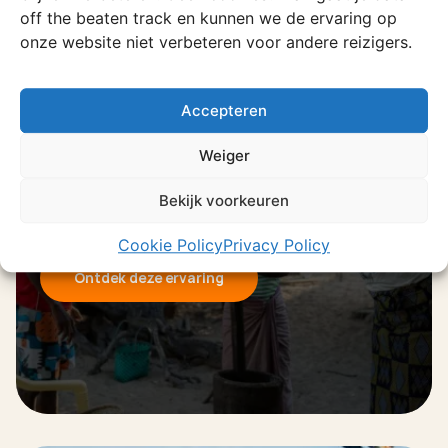
Bekijk alle ervaringen
off the beaten track en kunnen we de ervaring op
onze website niet verbeteren voor andere reizigers.
Ervaring
Accepteren
Tofo
Weiger
Prachtige stranden, een levendige
markt en de meest verse zeevruchten
Bekijk voorkeuren
die je ooit zult proeven.
Cookie Policy
Privacy Policy
Ontdek deze ervaring