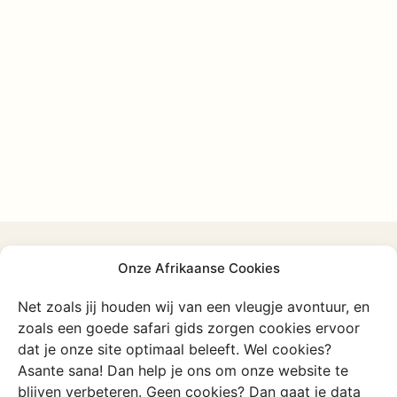
Onze Afrikaanse Cookies
Ontdek meer in
Mozambique
Net zoals jij houden wij van een vleugje avontuur, en
zoals een goede safari gids zorgen cookies ervoor
Of blader door al onze unieke en authentieke
dat je onze site optimaal beleeft. Wel cookies?
ervaringen
Asante sana! Dan help je ons om onze website te
blijven verbeteren. Geen cookies? Dan gaat je data