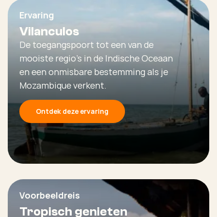
Ervaring
Vilanculos
De toegangspoort tot een van de
mooiste regio's in de Indische Oceaan
en een onmisbare bestemming als je
Mozambique verkent.
Ontdek deze ervaring
Voorbeeldreis
Tropisch genieten