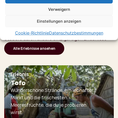
Verweigern
Entdecke mehr in
Einstellungen anzeigen
Mosambik
Cookie-Richtlinie
Datenschutzbestimmungen
Stöbere durch unsere einzigartigen Erlebnisse
Alle Erlebnisse ansehen
Erlebnis
Tofo
Wunderschöne Strände, ein lebhafter
Markt und die frischesten
Meeresfrüchte, die du je probieren
wirst.