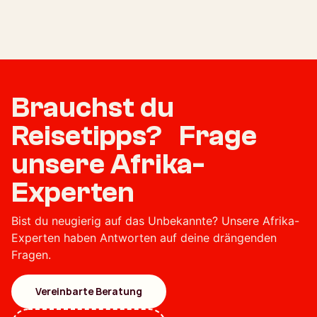
Brauchst du
Reisetipps? Frage
unsere Afrika-
Experten
Bist du neugierig auf das Unbekannte? Unsere Afrika-
Experten haben Antworten auf deine drängenden
Fragen.
Vereinbarte Beratung