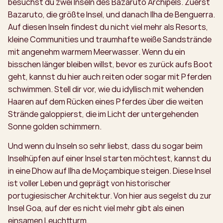
besuchst du zwei Inseln des Bazaruto Archipels. Zuerst
Bazaruto, die größte Insel, und danach Ilha de Benguerra.
Auf diesen Inseln findest du nicht viel mehr als Resorts,
kleine Communities und traumhafte weiße Sandstrände
mit angenehm warmem Meerwasser. Wenn du ein
bisschen länger bleiben willst, bevor es zurück aufs Boot
geht, kannst du hier auch reiten oder sogar mit Pferden
schwimmen. Stell dir vor, wie du idyllisch mit wehenden
Haaren auf dem Rücken eines Pferdes über die weiten
Strände galoppierst, die im Licht der untergehenden
Sonne golden schimmern.
Und wenn du Inseln so sehr liebst, dass du sogar beim
Inselhüpfen auf einer Insel starten möchtest, kannst du
in eine Dhow auf Ilha de Moçambique steigen. Diese Insel
ist voller Leben und geprägt von historischer
portugiesischer Architektur. Von hier aus segelst du zur
Insel Goa, auf der es nicht viel mehr gibt als einen
einsamen Leuchtturm.