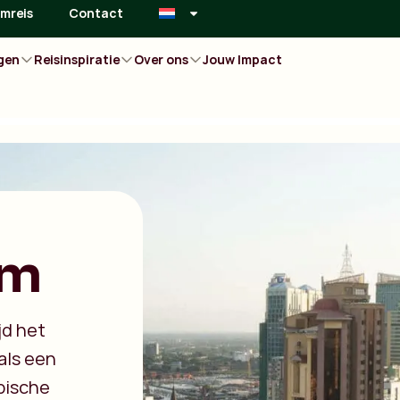
mreis
Contact
gen
Reisinspiratie
Over ons
Jouw Impact
am
jd het
als een
bische