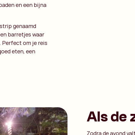
paden en een bijna
e strip genaamd
 en barretjes waar
 Perfect om je reis
 goed eten, een
Als de
Zodra de avond val