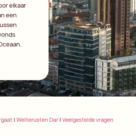
oor elkaar
aan een
 tussen
avonds
 Oceaan.
rgaat
|
Welterusten Dar
|
Veelgestelde vragen