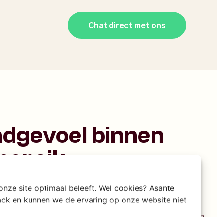
Chat direct met ons
ndgevoel binnen
bereik
aam extra bijzonder maakt, is hoe dicht de stad
 onze site optimaal beleeft. Wel cookies? Asante
rack en kunnen we de ervaring op onze website niet
an ligt. Even ontsnappen aan de drukte is hier
kkelijk. South Beach en Coco Beach zijn populaire