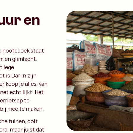
uur en
e hoofddoek staat
m en glimlacht.
t lege
 is Dar in zijn
er koop je alles, van
net echt lijkt. Het
errietsap te
tbij mee te maken.
che tuinen, ooit
rd, maar juist dat