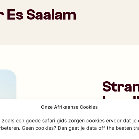
ar Es Saalam
Stra
hand
Onze Afrikaanse Cookies
Wat Dar es Sal
en zoals een goede safari gids zorgen cookies ervoor dat je
erbeteren. Geen cookies? Dan gaat je data off the beaten t
tegen de zee a
verrassend ma