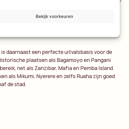
ocals om te relaxen, te eten en te socializen. Wie
l, pakt de boot naar Bongoyo Island of Mbudya
Bekijk voorkeuren
 paradijsjes waar je met je voeten in het zand zit,
en bijna vergeet dat een miljoenenstad zo dichtbij
is daarnaast een perfecte uitvalsbasis voor de
 Historische plaatsen als Bagamoyo en Pangani
bereik, net als Zanzibar, Mafia en Pemba Island.
en als Mikumi, Nyerere en zelfs Ruaha zijn goed
af de stad.