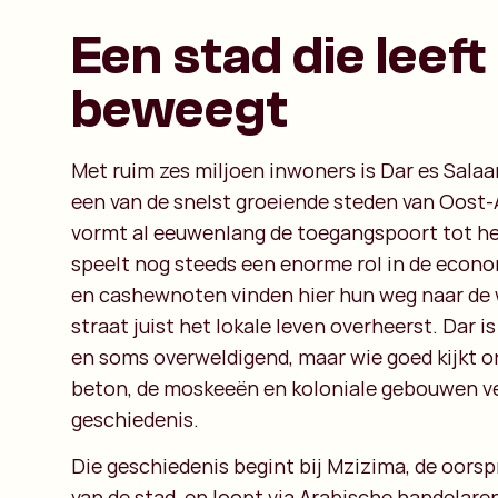
Een stad die leeft
beweegt
Met ruim zes miljoen inwoners is Dar es Salaa
een van de snelst groeiende steden van Oost-
vormt al eeuwenlang de toegangspoort tot h
speelt nog steeds een enorme rol in de econom
en cashewnoten vinden hier hun weg naar de w
straat juist het lokale leven overheerst. Dar i
en soms overweldigend, maar wie goed kijkt o
beton, de moskeeën en koloniale gebouwen ve
geschiedenis.
Die geschiedenis begint bij Mzizima, de oors
van de stad, en loopt via Arabische handelare