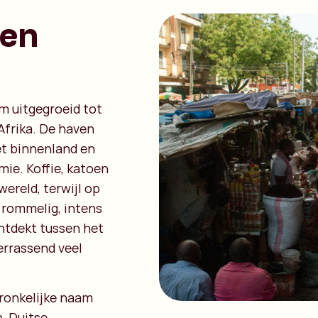
 en
m uitgegroeid tot
Afrika. De haven
et binnenland en
ie. Koffie, katoen
ereld, terwijl op
s rommelig, intens
ntdekt tussen het
rrassend veel
pronkelijke naam
n, Duitse