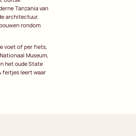
oderne Tanzania van
de architectuur,
gebouwen rondom
e voet of per fiets,
t Nationaal Museum,
en het oude State
 feitjes leert waar