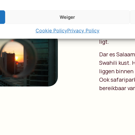
plekken voor l
iets verder wi
Weiger
Island. Kleine
Cookie Policy
Privacy Policy
verse vis eet 
ligt.
Dar es Salaam 
Swahili kust.
liggen binnen 
Ook safaripark
bereikbaar van