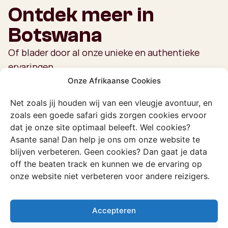
Ontdek meer in
Botswana
Of blader door al onze unieke en authentieke
ervaringen
Onze Afrikaanse Cookies
Bekijk alle ervaringen
Net zoals jij houden wij van een vleugje avontuur, en
zoals een goede safari gids zorgen cookies ervoor
dat je onze site optimaal beleeft. Wel cookies?
Ervaring
Asante sana! Dan help je ons om onze website te
Mokoro trip
blijven verbeteren. Geen cookies? Dan gaat je data
off the beaten track en kunnen we de ervaring op
Glijd in een uitgeholde boomstam door
onze website niet verbeteren voor andere reizigers.
de stille wateren van de Okavango
Delta.
Accepteren
Ontdek deze ervaring