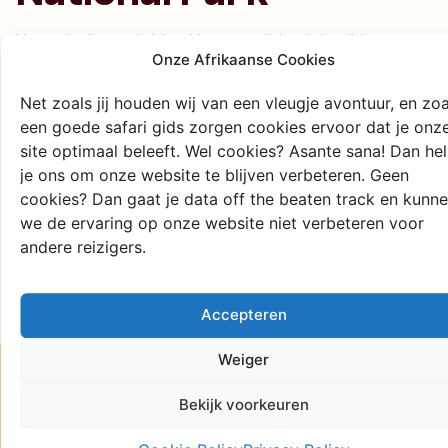
Voor wie dieper de Marokkaanse wildernis in wil, is
Onze Afrikaanse Cookies
Talassemtane National Park de plek. Dit beschermde
natuurgebied staat bekend om zijn indrukwekkende
Net zoals jij houden wij van een vleugje avontuur, en zoa
bossen van de zeldzame Marokkaanse spar, diepe
een goede safari gids zorgen cookies ervoor dat je onz
valleien en kletterende watervallen. Samen met onze gids
site optimaal beleeft. Wel cookies? Asante sana! Dan he
laat je de gebaande paden achter je en loop je door een
je ons om onze website te blijven verbeteren. Geen
groen berglandschap waar je met een beetje geluk wilde
cookies? Dan gaat je data off the beaten track en kunn
berberapen (makaken) in de boomtoppen ziet ritselen.
we de ervaring op onze website niet verbeteren voor
Of je nu kiest voor een pittige dagtocht over de
andere reizigers.
bergkammen of een ontspannen wandeling langs de
klaterende rivier; hier ervaar je de ruige, stille kant van
het noorden.
Accepteren
Weiger
Bekijk voorkeuren