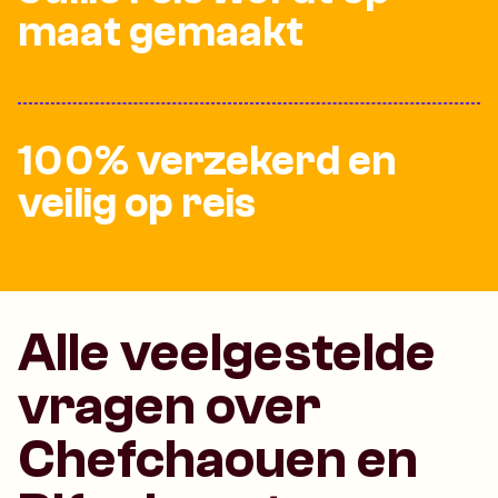
maat gemaakt
100% verzekerd en
veilig op reis
Alle veelgestelde
vragen over
Chefchaouen en