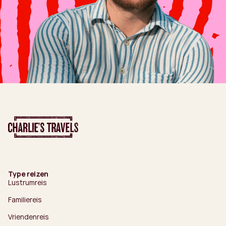
Type reizen
Lustrumreis
Familiereis
Vriendenreis