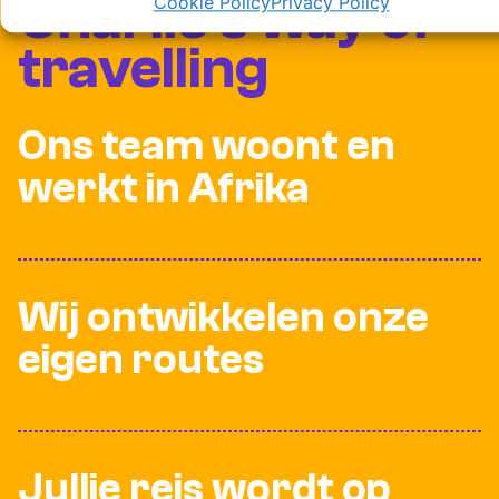
Charlie's way of
Cookie Policy
Privacy Policy
travelling
Ons team woont en
werkt in Afrika
Wij ontwikkelen onze
eigen routes
Jullie reis wordt op