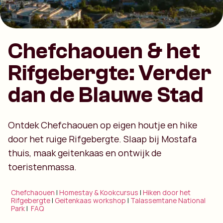
Chefchaouen & het
Rifgebergte: Verder
dan de Blauwe Stad
Ontdek Chefchaouen op eigen houtje en hike
door het ruige Rifgebergte. Slaap bij Mostafa
thuis, maak geitenkaas en ontwijk de
toeristenmassa.
Chefchaouen
|
Homestay & Kookcursus
|
Hiken door het
Rifgebergte
|
Geitenkaas workshop
|
Talassemtane National
Park
|
FAQ