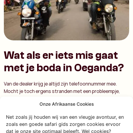
Wat als er iets mis gaat
met je boda in Oeganda?
Van de dealer krijg je altijd zijn telefoonnummer mee.
Mocht je toch ergens stranden met een probleempje,
zorg dat je kan bellen. Ga nooit zelf of bij een plaatselijke
Onze Afrikaanse Cookies
garage aan je boda sleutelen. Hier zijn de meeste dealers
niet zo van gediend. En dan kan je boda tourtje
Net zoals jij houden wij van een vleugje avontuur, en
onverwacht nog duurder uitvallen. Bel daarom altijd de
zoals een goede safari gids zorgen cookies ervoor
boda dealer en wacht netjes tot hij of een van zijn
dat je onze site optimaal beleeft. Wel cookies?