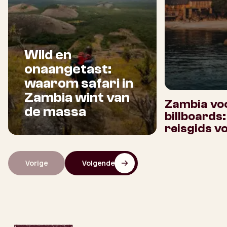
Wild en
onaangetast:
waarom safari in
Zambia wint van
Zambia voo
de massa
billboards
reisgids v
Vorige
Volgende