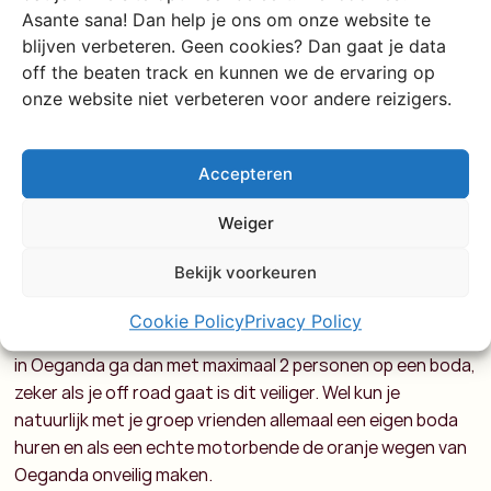
medewerkers komt om je te helpen. Dit kan even duren,
Asante sana! Dan help je ons om onze website te
maar vergeet ondertussen niet te genieten van het
blijven verbeteren. Geen cookies? Dan gaat je data
prachtige uitzicht en ontdek wat voor moois Oeganda
off the beaten track en kunnen we de ervaring op
voor je heeft!
onze website niet verbeteren voor andere reizigers.
Alleen of met z’n allen op
Accepteren
de boda in oeganda?
Weiger
Voor je eigen veiligheid lijkt het me verstandiger om te
Bekijk voorkeuren
zorgen dat je niet alleen gaat. Hier in Oeganda zie je soms
dat ze wel met zijn 4en op een boda zitten. Dit raad ik nou
Cookie Policy
Privacy Policy
ook niet echt aan. Als je niet ervaren bent met het rijden
in Oeganda ga dan met maximaal 2 personen op een boda,
zeker als je off road gaat is dit veiliger. Wel kun je
natuurlijk met je groep vrienden allemaal een eigen boda
huren en als een echte motorbende de oranje wegen van
Oeganda onveilig maken.