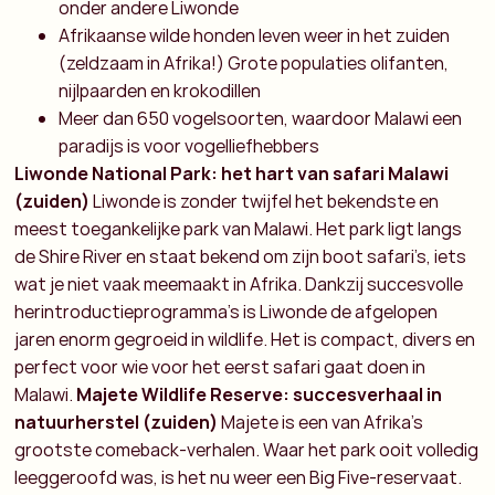
onder andere Liwonde
Afrikaanse wilde honden leven weer in het zuiden
(zeldzaam in Afrika!)
Grote populaties olifanten,
nijlpaarden en krokodillen
Meer dan 650 vogelsoorten, waardoor Malawi een
paradijs is voor vogelliefhebbers
Liwonde National Park: het hart van safari Malawi
(zuiden)
Liwonde is zonder twijfel het bekendste en
meest toegankelijke park van Malawi. Het park ligt langs
de Shire River en staat bekend om zijn boot safari’s, iets
wat je niet vaak meemaakt in Afrika. Dankzij succesvolle
herintroductieprogramma's is Liwonde de afgelopen
jaren enorm gegroeid in wildlife. Het is compact, divers en
perfect voor wie voor het eerst safari gaat doen in
Malawi.
Majete Wildlife Reserve: succesverhaal in
natuurherstel (zuiden)
Majete is een van Afrika’s
grootste comeback-verhalen. Waar het park ooit volledig
leeggeroofd was, is het nu weer een Big Five-reservaat.