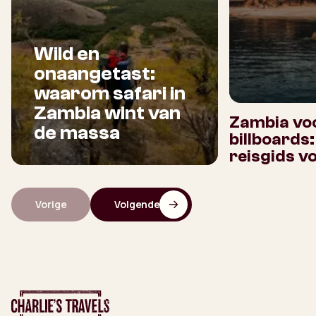
Wild en
onaangetast:
waarom safari in
Zambia wint van
Zambia voo
de massa
billboards
reisgids v
Vorige
Volgende