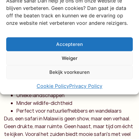
ver weg van de massa.
Asante sana! Dan help je ons om onze website te
blijven verbeteren. Geen cookies? Dan gaat je data
Zuid vs. Noord: wat past bij
off the beaten track en kunnen we de ervaring op
onze website niet verbeteren voor andere reizigers.
jou?
Zuiden van Malawi
Accepteren
Meer wildlife & Big Five
Betere infrastructuur
Weiger
Ideaal voor eerste safari
Makkelijk te combineren met Lake Malawi
Bekijk voorkeuren
Noorden van Malawi
Cookie Policy
Privacy Policy
Koeler klimaat
Unieke landschappen
Minder wildlife-dichtheid
Perfect voor natuurliefhebbers en wandelaars
Dus, een safari in Malawi is geen show, maar een verhaal.
Geen drukte, maar ruimte. Geen haast, maar tijd om écht
te kijken. Vooral het zuiden biedt mooie safari’s met veel