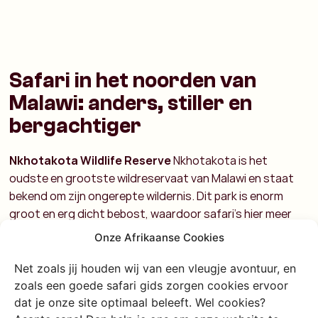
Safari in het noorden van
Malawi: anders, stiller en
bergachtiger
Nkhotakota Wildlife Reserve
Nkhotakota is het
oudste en grootste wildreservaat van Malawi en staat
bekend om zijn ongerepte wildernis. Dit park is enorm
groot en erg dicht bebost, waardoor safari’s hier meer
draaien om het avontuur dan om het afvinken van dieren.
Onze Afrikaanse Cookies
Dankzij een grootschalig herintroductieprogramma leven
er weer honderden olifanten, maar het spotten ervan
Net zoals jij houden wij van een vleugje avontuur, en
vraagt geduld. Nkhotakota is perfect voor reizigers die
zoals een goede safari gids zorgen cookies ervoor
houden van wandelen, rust en een rauwe safari-ervaring,
dat je onze site optimaal beleeft. Wel cookies?