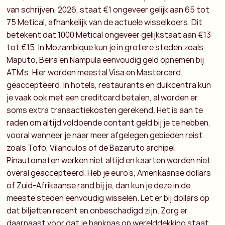
van schrijven, 2026, staat €1 ongeveer gelijk aan 65 tot
75 Metical, afhankelijk van de actuele wisselkoers. Dit
betekent dat 1000 Metical ongeveer gelijkstaat aan €13
tot €15.
In Mozambique kun je in grotere steden zoals
Maputo, Beira en Nampula eenvoudig geld opnemen bij
ATM’s. Hier worden meestal Visa en Mastercard
geaccepteerd.
In hotels, restaurants en duikcentra kun
je vaak ook met een creditcard betalen, al worden er
soms extra transactiekosten gerekend.
Het is aan te
raden om altijd voldoende contant geld bij je te hebben,
vooral wanneer je naar meer afgelegen gebieden reist
zoals Tofo, Vilanculos of de Bazaruto archipel.
Pinautomaten werken niet altijd en kaarten worden niet
overal geaccepteerd.
Heb je euro’s, Amerikaanse dollars
of Zuid-Afrikaanse rand bij je, dan kun je deze in de
meeste steden eenvoudig wisselen. Let er bij dollars op
dat biljetten recent en onbeschadigd zijn.
Zorg er
daarnaast voor dat je bankpas op werelddekking staat