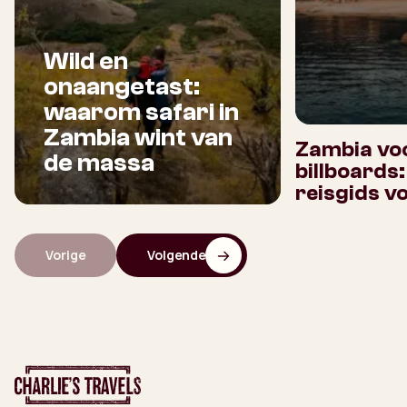
Wild en
onaangetast:
waarom safari in
Zambia wint van
Zambia voo
de massa
billboards
reisgids v
Vorige
Volgende