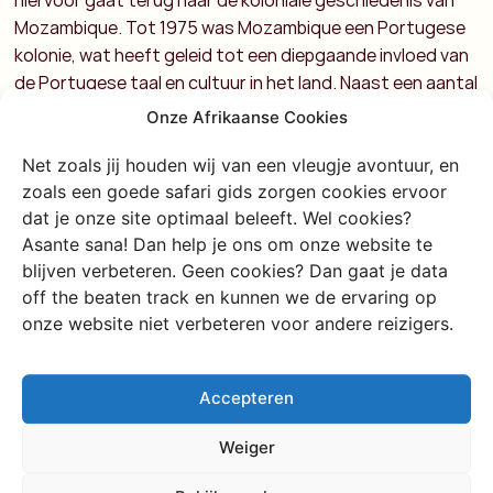
hiervoor gaat terug naar de koloniale geschiedenis van
Mozambique.
Tot 1975 was Mozambique een Portugese
kolonie, wat heeft geleid tot een diepgaande invloed van
de Portugese taal en cultuur in het land.
Naast een aantal
lokale talen spreekt het grootste gedeelte van het land
Onze Afrikaanse Cookies
een aardig woordje Engels. Hieronder volgt een lijst met
een aantal Portugese woorden, zodat jij je enigszins kunt
Net zoals jij houden wij van een vleugje avontuur, en
zoals een goede safari gids zorgen cookies ervoor
aanpassen aan de locals.
Leer gemakkelijk de basics
dat je onze site optimaal beleeft. Wel cookies?
Nederlands/Vlaams
Portugees
Asante sana! Dan help je ons om onze website te
blijven verbeteren. Geen cookies? Dan gaat je data
off the beaten track en kunnen we de ervaring op
Hallo
Óla
onze website niet verbeteren voor andere reizigers.
Goedendag
Bom dia
Accepteren
Hoe gaat het?
Como esta
Weiger
Goed
Bom