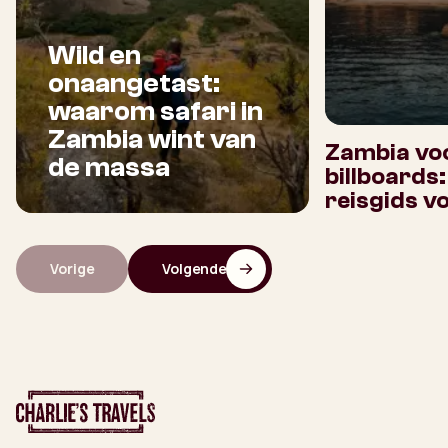
Wild en
onaangetast:
waarom safari in
Zambia wint van
Zambia voo
de massa
billboards
reisgids v
Vorige
Volgende