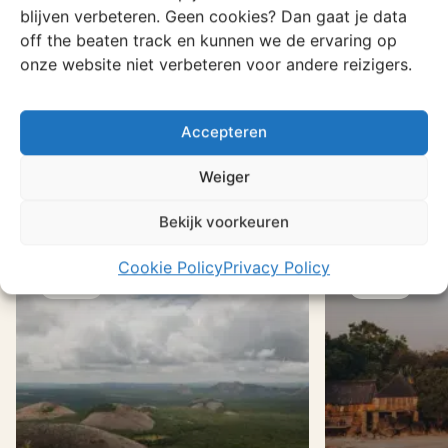
blijven verbeteren. Geen cookies? Dan gaat je data
off the beaten track en kunnen we de ervaring op
Bekijk andere
onze website niet verbeteren voor andere reizigers.
reisverhalen
Accepteren
Weiger
Bekijk alle verhalen
Bekijk voorkeuren
Cookie Policy
Privacy Policy
Blog
Blog