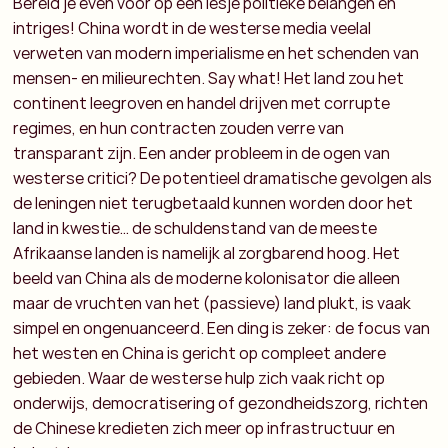
Bereid je even voor op een lesje politieke belangen en
intriges! China wordt in de westerse media veelal
verweten van modern imperialisme en het schenden van
mensen- en milieurechten. Say what! Het land zou het
continent leegroven en handel drijven met corrupte
regimes, en hun contracten zouden verre van
transparant zijn. Een ander probleem in de ogen van
westerse critici? De potentieel dramatische gevolgen als
de leningen niet terugbetaald kunnen worden door het
land in kwestie… de schuldenstand van de meeste
Afrikaanse landen is namelijk al zorgbarend hoog. Het
beeld van China als de moderne kolonisator die alleen
maar de vruchten van het (passieve) land plukt, is vaak
simpel en ongenuanceerd. Een ding is zeker: de focus van
het westen en China is gericht op compleet andere
gebieden. Waar de westerse hulp zich vaak richt op
onderwijs, democratisering of gezondheidszorg, richten
de Chinese kredieten zich meer op infrastructuur en