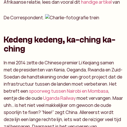
Afrikaanse relatie, lees dan vooral dit
handige artikel
van
De Correspondent.
Kedeng kedeng, ka-ching ka-
ching
In mei 2014 zette de Chinese premier Li Keqiang samen
met de presidenten van Kenia, Oeganda, Rwanda en Zuid-
Soedan de handtekening onder een groot project dat de
infrastructuur tussen de landen moet verbeteren. Het
betreft een
spoorweg tussen Nairobi en Mombasa
,
eentje die de oude
Uganda Railway
moet vervangen. Maar
uhh… is het niet veel makkelijker om gewoon de oude
spoorlijn te fixen? “Nee!” zegt China. Allereerst wordt
deze lijn een lange rechte lijn, iets wat de reiziger veel tijd
zal besparen. Daarnaast is het vervoeren van