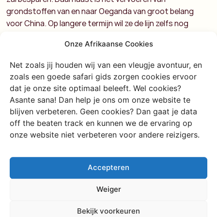
grondstoffen van en naar Oeganda van groot belang
voor China. Op langere termijn wil ze de lijn zelfs nog
verder uitbreiden naar andere grondstofrijke gebieden
Onze Afrikaanse Cookies
als Zuid-Sudan en Oost-Congo. Niet alleen de Chinese
investeringen liggen onder de loep in de media (onlangs
Net zoals jij houden wij van een vleugje avontuur, en
gooide de Keniaanse overheid nog de benzineprijzen
zoals een goede safari gids zorgen cookies ervoor
omhoog, mede voor de schuld afbetalingen); er is ook
dat je onze site optimaal beleeft. Wel cookies?
aardig wat ophef over de national parken Tsavo National
Asante sana! Dan help je ons om onze website te
Park en Nairobi National Park. De trein doorkruist deze
blijven verbeteren. Geen cookies? Dan gaat je data
gebieden namelijk. Volgens activisten zou de spoorweg
off the beaten track en kunnen we de ervaring op
de lokale ecosystemen in de war brengen, waarbij de
onze website niet verbeteren voor andere reizigers.
bouw al veel wildlife heeft weggejaagd. Wildlife versus
commercieel gewin; een strijd die hier helaas maar al te
Accepteren
vaak voorkomt. Eén ding is zeker: door de strakke
planning van de Chinezen vertrekt deze trein op de
Weiger
minuut nauwkeurig. Het is nog maar de vraag of dit zo zal
blijven: het plan is dat in de nabije toekomst de Chinezen
Bekijk voorkeuren