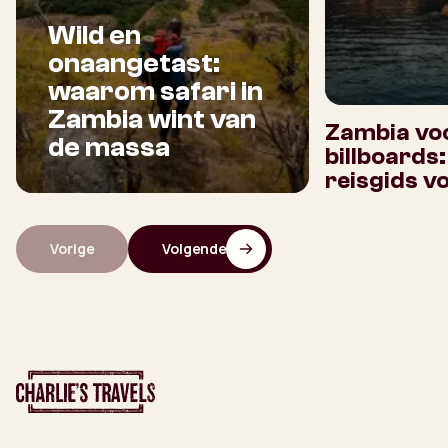
Wild en
onaangetast:
waarom safari in
Zambia wint van
Zambia voo
de massa
billboards
reisgids v
Vorige
Volgende