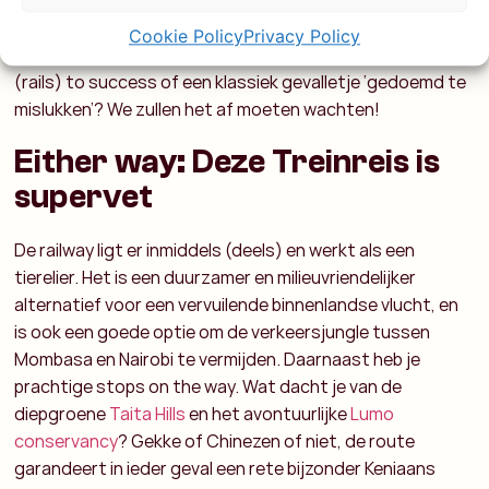
de railway over zullen dragen aan Kenia. Kenianen worden
momenteel getraind door de Chinezen over het
Cookie Policy
Privacy Policy
onderhoud en het beheren van een spoorweg: the road
(rails) to success of een klassiek gevalletje ‘gedoemd te
mislukken’? We zullen het af moeten wachten!
Either way: Deze Treinreis is
supervet
De railway ligt er inmiddels (deels) en werkt als een
tierelier. Het is een duurzamer en milieuvriendelijker
alternatief voor een vervuilende binnenlandse vlucht, en
is ook een goede optie om de verkeersjungle tussen
Mombasa en Nairobi te vermijden. Daarnaast heb je
prachtige stops on the way. Wat dacht je van de
diepgroene
Taita Hills
en het avontuurlijke
Lumo
conservancy
? Gekke of Chinezen of niet, de route
garandeert in ieder geval een rete bijzonder Keniaans