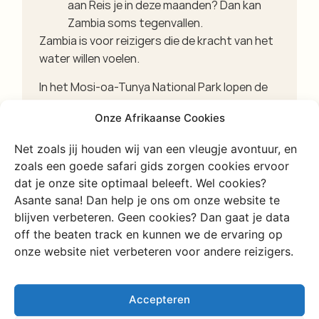
aan Reis je in deze maanden? Dan kan
Zambia soms tegenvallen.
Zambia is voor reizigers die de kracht van het
water willen voelen.
In het Mosi-oa-Tunya National Park lopen de
paden vlak langs de rand van de afgrond. Het
Onze Afrikaanse Cookies
hoogtepunt is de Knife Edge Bridge. Dit is een
smalle voetgangersbrug vlak voor de
Net zoals jij houden wij van een vleugje avontuur, en
neerstortende watermassa. De oversteek
zoals een goede safari gids zorgen cookies ervoor
geeft een enorme kick. Je staat midden in het
dat je onze site optimaal beleeft. Wel cookies?
lawaai en de witte spray.
Asante sana! Dan help je ons om onze website te
blijven verbeteren. Geen cookies? Dan gaat je data
Een andere trekpleister is Livingstone Island
off the beaten track en kunnen we de ervaring op
met de bekende Devil’s Pool. Dit is een
onze website niet verbeteren voor andere reizigers.
natuurlijke poel op de rand van de waterval. In
de drogere maanden zakt het water naar een
veilig niveau. Je kunt dan naar de rand
Accepteren
zwemmen en honderd meter diep de kloof in