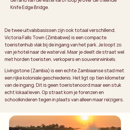
de rand van de waterval of loop je over de trillende
Knife Edge Bridge.
De twee uitvalsbasissen zijn ook totaal verschillend.
Victoria Falls Town (Zimbabwe) is een compacte
toeristenhub vlak bij de ingang van het park. Je loopt zo
van je hotel naar de waterval. Maar je deelt de straat wel
met horden toeristen, verkopers en souvenirwinkels.
Livingstone (Zambia) is een echte Zambiaanse stad met
een rijke koloniale geschiedenis. Het ligt op tien kilometer
van de ingang. Dit is geen toeristenoord maar een stuk
echt lokaal leven. Op straat kom je forenzen en
schoolkinderen tegen in plaats van alleen maar reizigers.