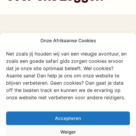
De ervaring van
Onze Afrikaanse Cookies
onze pioniers​​
Net zoals jij houden wij van een vleugje avontuur, en
zoals een goede safari gids zorgen cookies ervoor
Om deze video te bekijken zijn
dat je onze site optimaal beleeft. Wel cookies?
marketingcookies vereist.
Asante sana! Dan help je ons om onze website te
blijven verbeteren. Geen cookies? Dan gaat je data
Cookievoorkeuren aanpassen
off the beaten track en kunnen we de ervaring op
onze website niet verbeteren voor andere reizigers.
Accepteren
Ontdek meer van
Weiger