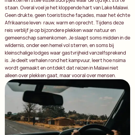
markten en stille vissersdorpjes waar de tijd lijkt stil te
staan. Overal voel je het kloppende hart van Lake Malawi.
Geen drukte, geen toeristische façades, maar het échte
Afrikaanse leven: rauw, warm en oprecht. Tijdens deze
reis verblijf je op bijzondere plekken waar natuur en
gemeenschap samenkomen. Je slaapt soms midden in de
wildernis, onder een hemel vol sterren, en soms bij
kleinschalige lodges waar gastvrijheid vanzelfsprekend
is. Je deelt verhalen rond het kampvuur, leert hoe nsima
wordt gemaakt en ontdekt dat reizen in Malawi niet
alleen over plekken gaat, maar vooral over mensen.