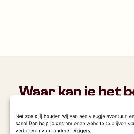
Waar kan je het 
kamperen in Ang
Net zoals jij houden wij van een vleugje avontuur, 
Van de mysterieuze zwarte rotsblokken i
sana! Dan help je ons om onze website te blijven v
woestijn in het zuiden: dit zijn de plekken
verbeteren voor andere reizigers.