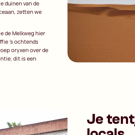
le duinen van de
ceaan, zetten we
je de Melkweg hier
ffie 's ochtends
groep oryxen over de
tie; dit is een
Je tent
locals