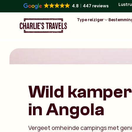
Lustru
4.8
447 reviews
Type reiziger
Bestemmin
Wild kampe
in Angola
Vergeet omheinde campings met ge