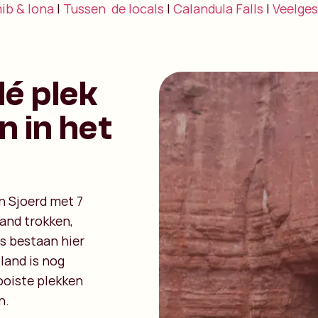
ib & Iona
|
Tussen de locals
|
Calandula Falls
|
Veelges
é plek
 in het
n Sjoerd met 7
land trokken,
s bestaan hier
 land is nog
ooiste plekken
n.