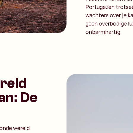
Portugezen trotseer
wachters over je k
geen overbodige lu
onbarmhartig.
reld
an: De
oonde wereld