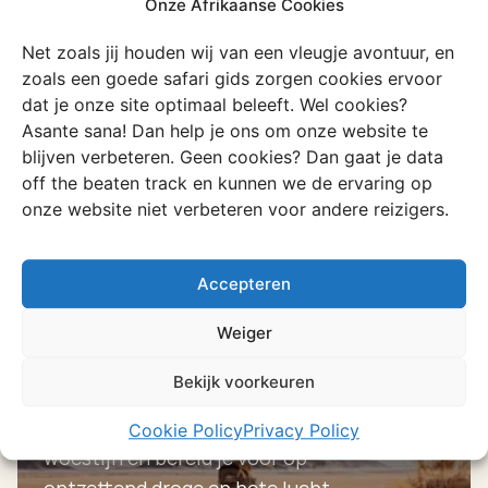
Onze Afrikaanse Cookies
Het is dé plek om wilde dieren te
spotten, spectaculaire landschappen te
Net zoals jij houden wij van een vleugje avontuur, en
zoals een goede safari gids zorgen cookies ervoor
ontdekken, te genieten van prachtige
dat je onze site optimaal beleeft. Wel cookies?
zonsondergangen
Asante sana! Dan help je ons om onze website te
blijven verbeteren. Geen cookies? Dan gaat je data
Ontdek deze ervaring
off the beaten track en kunnen we de ervaring op
onze website niet verbeteren voor andere reizigers.
Accepteren
Weiger
Ervaring
Bekijk voorkeuren
Leven in de Namib Desert
Ontdek de bijzondere levenstijl in de
Cookie Policy
Privacy Policy
woestijn en bereid je voor op