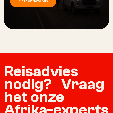
Ontdek deze reis
Reisadvies
nodig? Vraag
het onze
Afrika-experts