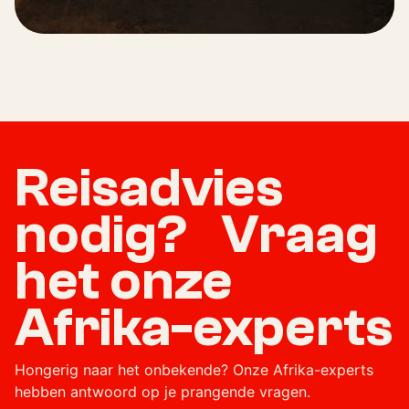
Reisadvies
nodig? Vraag
het onze
Afrika-experts
Hongerig naar het onbekende? Onze Afrika-experts
hebben antwoord op je prangende vragen.