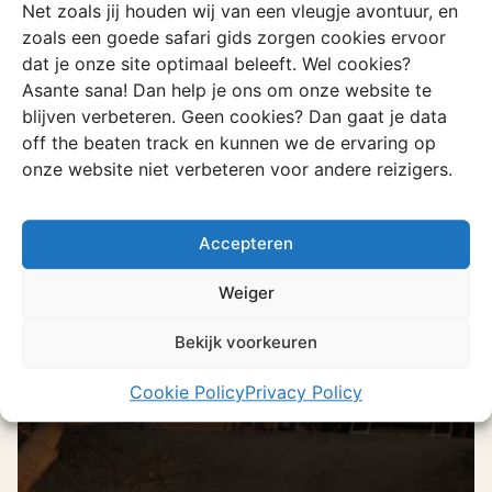
Net zoals jij houden wij van een vleugje avontuur, en
zoals een goede safari gids zorgen cookies ervoor
dat je onze site optimaal beleeft. Wel cookies?
Asante sana! Dan help je ons om onze website te
blijven verbeteren. Geen cookies? Dan gaat je data
off the beaten track en kunnen we de ervaring op
onze website niet verbeteren voor andere reizigers.
Voorbeeldreis
Alleen op de wereld
Accepteren
Rijd van de grootste binnenlandse delta
ter wereld naar een van de grootste
Weiger
zoutvlaktes op deze aarde.
Bekijk voorkeuren
Ontdek deze reis
Cookie Policy
Privacy Policy