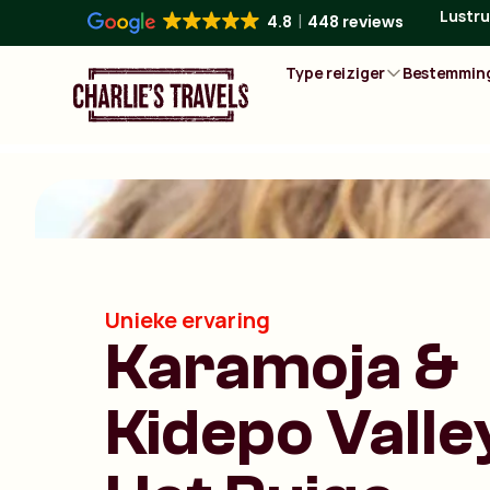
Lustru
4.8
448 reviews
Type reiziger
Bestemmin
Unieke ervaring
Karamoja &
Kidepo Valle