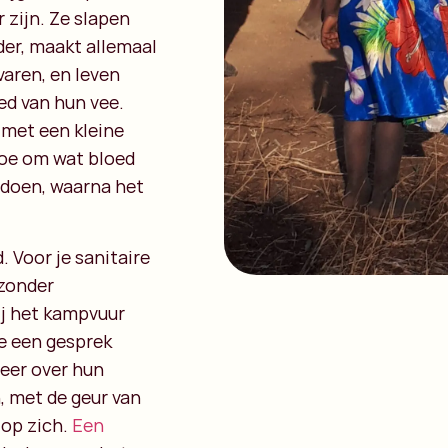
 zijn. Ze slapen
der, maakt allemaal
varen, en leven
ed van hun vee.
 met een kleine
koe om wat bloed
e doen, waarna het
 Voor je sanitaire
 zonder
j het kampvuur
je een gesprek
meer over hun
n, met de geur van
 op zich.
Een