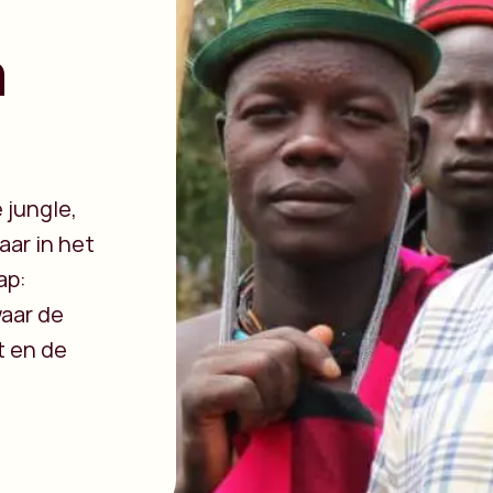
n
 jungle,
aar in het
ap:
waar de
t en de