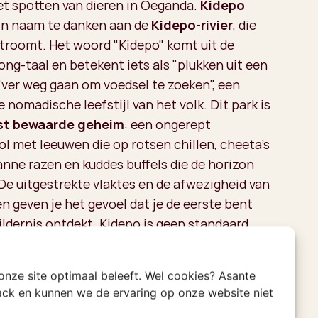
et spotten van dieren in Oeganda.
Kidepo
jn naam te danken aan de
Kidepo-rivier
, die
stroomt. Het woord "Kidepo" komt uit de
ng-taal en betekent iets als "plukken uit een
 "ver weg gaan om voedsel te zoeken", een
 nomadische leefstijl van het volk. Dit park is
st bewaarde geheim
: een ongerept
ol met leeuwen die op rotsen chillen, cheeta’s
anne razen en kuddes buffels die de horizon
 De uitgestrekte vlaktes en de afwezigheid van
n geven je het gevoel dat je de eerste bent
wildernis ontdekt. Kidepo is geen standaard
t is avontuur met een hoofdletter A.
 onze site optimaal beleeft. Wel cookies? Asante
rack en kunnen we de ervaring op onze website niet