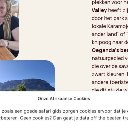
plekken voor h
Valley
heeft zi
door het park 
lokale Karamojo
ander land" of
knipoog naar de
Oeganda’s be
natuurgebied v
die over de sav
zwart kleuren.
andere toeriste
die dit stukje 
safariritje –
he
Onze Afrikaanse Cookies
en zoals een goede safari gids zorgen cookies ervoor dat je
erbeteren. Geen cookies? Dan gaat je data off the beaten t