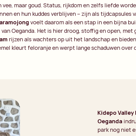
en vee, maar goud. Status, rijkdom en zelfs liefde wor
annen en hun kuddes verblijven – zijn als tijdcapsules 
 Karamojong
voelt daarom als een stap in een bijna b
t van Oeganda. Het is hier droog, stoffig en open, met 
dam
rijzen als wachters op uit het landschap en bieden
emel kleurt feloranje en werpt lange schaduwen over d
Kidepo Valley
Oeganda
indru
park nog niet e