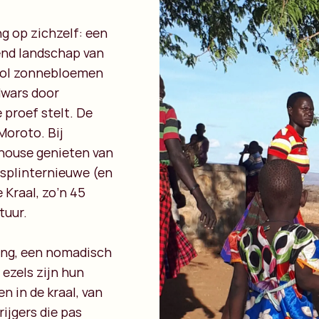
ng op zichzelf: een
lend landschap van
 vol zonnebloemen
dwars door
 proef stelt. De
Moroto. Bij
thouse genieten van
 splinternieuwe (en
 Kraal, zo’n 45
tuur.
jong, een nomadisch
 ezels zijn hun
n in de kraal, van
rijgers die pas