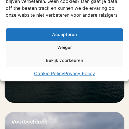
blijven verbeteren. Geen cookies? Dan gaat je data
off the beaten track en kunnen we de ervaring op
Ervaring
onze website niet verbeteren voor andere reizigers.
Lake Kivu
Bergen overal waar je kijkt en eindeloos
Accepteren
blauw water. Lake Kivu domineert de
grens met Congo.
Weiger
Bekijk voorkeuren
Ontdek deze ervaring
Cookie Policy
Privacy Policy
Voorbeeldreis