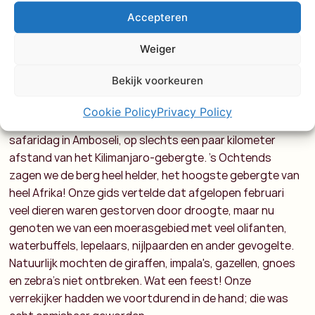
ochtend reden we met de motor langs duizenden
Accepteren
flamingo's en pelikanen. Ook kwamen we langs een roze
meer waar zout wordt gewonnen, met een zoutlaag van
Weiger
ongeveer 40 meter diep. Een prachtig gezicht!
Bekijk voorkeuren
Last but not least: Amboseli
Cookie Policy
Privacy Policy
Vandaag staan we weer vroeg op voor een nieuwe
safaridag in Amboseli, op slechts een paar kilometer
afstand van het Kilimanjaro-gebergte. 's Ochtends
zagen we de berg heel helder, het hoogste gebergte van
heel Afrika! Onze gids vertelde dat afgelopen februari
veel dieren waren gestorven door droogte, maar nu
genoten we van een moerasgebied met veel olifanten,
waterbuffels, lepelaars, nijlpaarden en ander gevogelte.
Natuurlijk mochten de giraffen, impala's, gazellen, gnoes
en zebra's niet ontbreken. Wat een feest! Onze
verrekijker hadden we voortdurend in de hand; die was