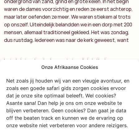
ondergrond van zand, grind en grote keien. In het begin
waren de dames voorzichtig en reden ze eerst achterop,
maar later oefenden ze meer. We waren stiekem al trots
op onszelf. Uiteindelijk belandden we in een dorp met 200
mensen, allemaal traditioneel gekleed. Het was zondag,
dus rustdag. Iedereen was naar de kerk geweest, want
het christendom is de grootste religie in Kenia.
Onze Afrikaanse Cookies
Slapen tussen giraffen en
Net zoals jij houden wij van een vleugje avontuur, en
omgeven door een roze meer
zoals een goede safari gids zorgen cookies ervoor
dat je onze site optimaal beleeft. Wel cookies?
Onderweg naar ons tentenkamp spoten we nog een
Asante sana! Dan help je ons om onze website te
giraffenfamilie. We proberen niet te bedenken dat we
blijven verbeteren. Geen cookies? Dan gaat je data
daar later tussen slapen. Die avond wordt er heerlijk voor
off the beaten track en kunnen we de ervaring op
ons gekookt, en we leerden onze Keniaanse rij-
onze website niet verbeteren voor andere reizigers.
instructeur kaarten. Hij vond het geweldig! De volgende