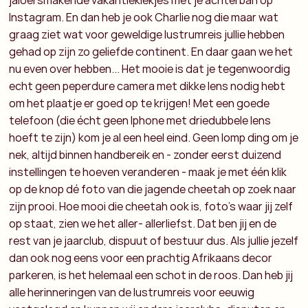
jaloersmakende vakantiekiekjes met je achterban op
Instagram. En dan heb je ook Charlie nog die maar wat
graag ziet wat voor geweldige lustrumreis jullie hebben
gehad op zijn zo geliefde continent. En daar gaan we het
nu even over hebben... Het mooie is dat je tegenwoordig
echt geen peperdure camera met dikke lens nodig hebt
om het plaatje er goed op te krijgen! Met een goede
telefoon (die écht geen Iphone met driedubbele lens
hoeft te zijn) kom je al een heel eind. Geen lomp ding om je
nek, altijd binnen handbereik en - zonder eerst duizend
instellingen te hoeven veranderen - maak je met één klik
op de knop dé foto van die jagende cheetah op zoek naar
zijn prooi. Hoe mooi die cheetah ook is, foto’s waar jij zelf
op staat, zien we het aller- allerliefst. Dat ben jij en de
rest van je jaarclub, dispuut of bestuur dus. Als jullie jezelf
dan ook nog eens voor een prachtig Afrikaans decor
parkeren, is het helemaal een schot in de roos. Dan heb jij
alle herinneringen van de lustrumreis voor eeuwig