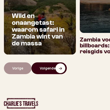
Wild en
onaangetast:
waarom safari in
Zambia wint van
Zambia voo
de massa
billboards
reisgids v
Vorige
Volgende