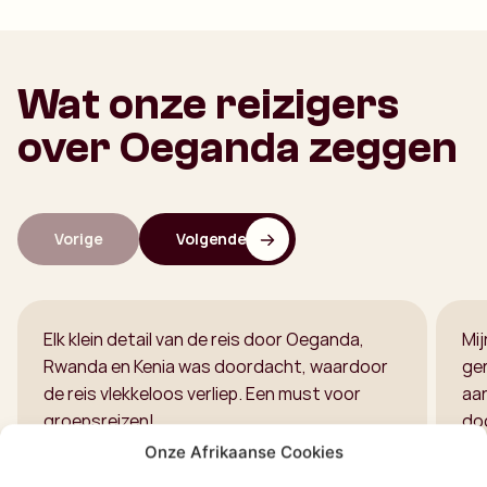
Wat onze reizigers
over Oeganda zeggen
Vorige
Volgende
Elk klein detail van de reis door Oeganda,
Mij
Rwanda en Kenia was doordacht, waardoor
ger
de reis vlekkeloos verliep. Een must voor
aa
groepsreizen!
doo
spr
Onze Afrikaanse Cookies
ove