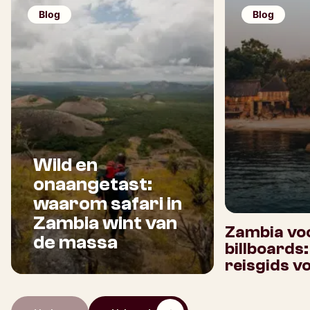
Blog
Blog
Wild en
onaangetast:
waarom safari in
Zambia wint van
Zambia voo
de massa
billboards
reisgids v