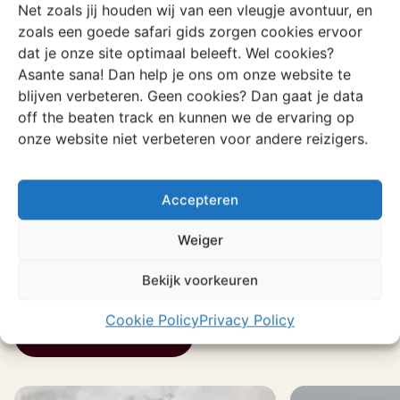
Net zoals jij houden wij van een vleugje avontuur, en
ste
zoals een goede safari gids zorgen cookies ervoor
dat je onze site optimaal beleeft. Wel cookies?
Asante sana! Dan help je ons om onze website te
blijven verbeteren. Geen cookies? Dan gaat je data
off the beaten track en kunnen we de ervaring op
Oxama
El
Vriendenreis
Oeganda
Lo
onze website niet verbeteren voor andere reizigers.
Accepteren
Weiger
Meer over Oeganda
Bekijk voorkeuren
Cookie Policy
Privacy Policy
Bekijk alle verhalen