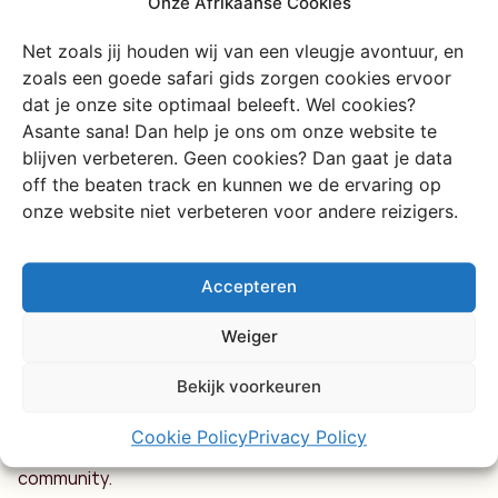
Onze Afrikaanse Cookies
de verhalen van dit nieuwe land. We reizen, ervaren,
verdwalen – en precies daarin schuilt de magie. Jij krijgt
Net zoals jij houden wij van een vleugje avontuur, en
het pure Afrika te zien. Niet gladgestreken of
zoals een goede safari gids zorgen cookies ervoor
ingekaderd, maar rauw, echt, levend.
dat je onze site optimaal beleeft. Wel cookies?
Asante sana! Dan help je ons om onze website te
Als je met dit team meegaat, dan reis je samen met ons
blijven verbeteren. Geen cookies? Dan gaat je data
aan je zijde en lokale partners aan het roer. Jij leert van
off the beaten track en kunnen we de ervaring op
ons en wij leren van jou. We ondergaan welke
onze website niet verbeteren voor andere reizigers.
ontmoetingen met de lokale bevolking vruchtbaar zijn
voor een langdurige samenwerking. We zoeken naar
verbinding en samen met jou zetten we iets unieks op de
Accepteren
kaart. Als pionier word je onderdeel van een community
Weiger
die onze routes ontwikkelt. Je denkt mee en maakt deel
uit van het verhaal dat we samen schrijven. In ruil
Bekijk voorkeuren
daarvoor krijg je een unieke reis tegen kostprijs, met
maximale beleving en geen commerciële bullshit. Naast
Cookie Policy
Privacy Policy
pioniers, is
iedere (solo) reiziger
welkom bij onze
community.