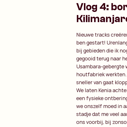
Vlog 4: bo
Kilimanjar
Nieuwe tracks creëre
ben gestart! Urenlan
bij gebieden die ik n
gegooid terug naar he
Usambara-gebergte we
houtfabriek werkten.
sneller van gaat klo
We laten Kenia achte
een fysieke ontberin
we onszelf moed in a
stadje dat me veel aa
ons voorbij, bij zon