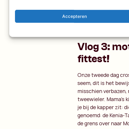
Accepteren
Vlog 3: mot
fittest!
Onze tweede dag cros
seem, dit is het bewi
misschien verbazen, 
tweewieler. Mama’s ki
je bij de kapper zit: d
genoemd: de Kenia-Tan
de grens over naar M