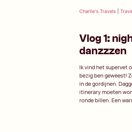
Charlie's Travels
|
Trave
Vlog 1: nig
danzzzen
Ik vind het supervet 
bezig ben geweest! Z
in de gordijnen. Dagge
itinerary moeten wo
ronde billen. Een wa