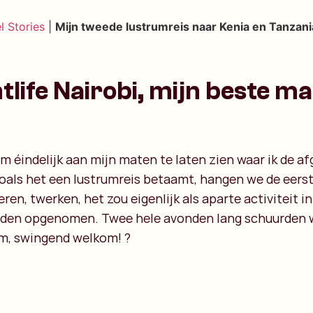
l Stories
|
Mijn tweede lustrumreis naar Kenia en Tanzania
htlife Nairobi, mijn beste m
om éindelijk aan mijn maten te laten zien waar ik de a
oals het een lustrumreis betaamt, hangen we de eers
ren, twerken, het zou eigenlijk als aparte activiteit i
rden opgenomen. Twee hele avonden lang schuurden w
rm, swingend welkom! ?