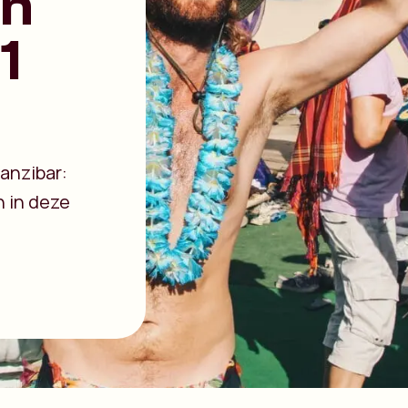
en
1
anzibar:
n in deze