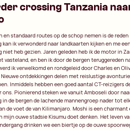
rder crossing Tanzania naa
o
n en standaard routes op de schop nemen is de reden 
g kan ik verwonderd naar landkaarten kijken en me ee
og niet heb gezien. Jaren geleden heb ik de motor in Z
t vasteland, en ben ik door de bergen teruggereden na
rd ik verwelkomd en rondgeleid door Charles en Olivi
 Nieuwe ontdekkingen delen met reislustige avonturier
ppen. Inmiddels hebben een goed aantal CT-reizigers d
r ons. Pionierend steken we vanuit Amboseli door naa
g in de bergen de lachende mannengroep nader tot elk
an de voet de van Kilimanjaro. Moshi is een charmant 
n mijn ouwe stadsie Kisumu doet denken. Het leven va
sondergang drinken we een biertje op de ouwe spoorwe