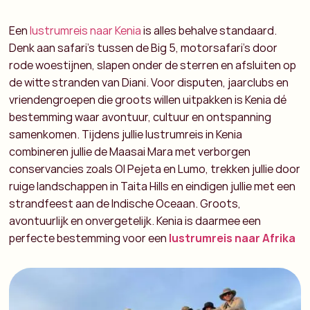
Een
lustrumreis naar Kenia
is alles behalve standaard.
Denk aan safari’s tussen de Big 5, motorsafari’s door
rode woestijnen, slapen onder de sterren en afsluiten op
de witte stranden van Diani. Voor disputen, jaarclubs en
vriendengroepen die groots willen uitpakken is Kenia dé
bestemming waar avontuur, cultuur en ontspanning
samenkomen.
Tijdens jullie lustrumreis in Kenia
combineren jullie de
Maasai Mara
met verborgen
conservancies zoals
Ol Pejeta
en Lumo, trekken jullie door
ruige landschappen in Taita Hills en eindigen jullie met een
strandfeest aan de Indische Oceaan. Groots,
avontuurlijk en onvergetelijk.
Kenia is daarmee een
perfecte bestemming voor een
lustrumreis naar Afrika