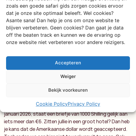
Kenia mag met recht een taalkundig land worden
zoals een goede safari gids zorgen cookies ervoor
genoemd. Naast de 2 officiële talen, Engels en
Swahili
(of
dat je onze site optimaal beleeft. Wel cookies?
Kiswahili), zijn er dankzij de etnische diversiteit nog zo’n
Asante sana! Dan help je ons om onze website te
60 andere talen. Denk hierbij aan Kikuyu, Kalenjin en Kisii.
blijven verbeteren. Geen cookies? Dan gaat je data
Om jullie enigszins op weg te helpen geven we hier een
off the beaten track en kunnen we de ervaring op
aantal handige woorden mee in het Swahili. Je moet toch
onze website niet verbeteren voor andere reizigers.
ergens beginnen
Geld in Kenia
Accepteren
In Kenia betaal je met de Keniaanse Shilling (KES). Dit geld
Weiger
is net als bij ons te verkrijgen in munten en briefjes,
Bekijk voorkeuren
waarbij je te maken krijgt met briefjes van 50, 100, 250,
500 en 1000. Goed om te weten is dat 150 Shilling gelijk
Cookie Policy
Privacy Policy
staat aan ongeveer €1. Op het moment van schrijven,
januari 2026, staat een briefje van 1000 Shilling gelijk aan
iets meer dan €6. Zitten jullie in een groot hotel? Dan heb
je kans dat de Amerikaanse dollar wordt geaccepteerd.