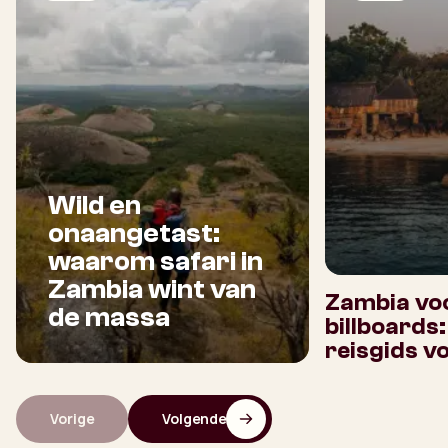
Wild en
onaangetast:
waarom safari in
Zambia wint van
Zambia voo
de massa
billboards
reisgids v
Vorige
Volgende