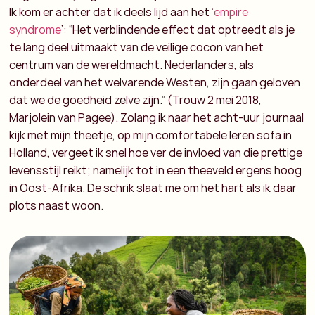
Ik kom er achter dat ik deels lijd aan het ‘
empire
syndrome
’: “Het verblindende effect dat optreedt als je
te lang deel uitmaakt van de veilige cocon van het
centrum van de wereldmacht. Nederlanders, als
onderdeel van het welvarende Westen, zijn gaan geloven
dat we de goedheid zelve zijn.” (Trouw 2 mei 2018,
Marjolein van Pagee). Zolang ik naar het acht-uur journaal
kijk met mijn theetje, op mijn comfortabele leren sofa in
Holland, vergeet ik snel hoe ver de invloed van die prettige
levensstijl reikt; namelijk tot in een theeveld ergens hoog
in Oost-Afrika. De schrik slaat me om het hart als ik daar
plots naast woon.