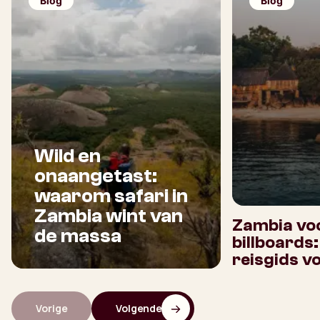
Blog
Blog
Wild en
onaangetast:
waarom safari in
Zambia wint van
Zambia voo
de massa
billboards
reisgids v
Vorige
Volgende