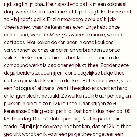
rijd, zegt mijn chauffeur spottend dat ik in een koloniaal
dorp woon. Het irriteert me dat hij dit zegt. En toch is het
zo – hij heeft gelijk. Er zijn meerdere ‘dorpjes’ bij de
theefabriek, waar de Kenianen leven. En je hebt onze
compound, waar de
Mzungus
wonen in mooie, warme
cottages. Hier koken de Kenianen in onze keukens,
verschonen ze onze kinderen en verbranden ze onze
vuilnis. De Keniaan die hier op het land, net buiten de
compound werkt is dagloner en plukt thee. Zonder deze
dagarbeiders zouden jij en ik ons dagelijkse bakje thee
niet zo gemakkelijk kunnen drinken. Het is mooi werk, voor
een fotograaf althans. Want theeplukkers werken hard
en krijgen slecht betaald. Ze werken zo’n 6 uur per dag en
plukken in die tijd zo’n 12 kilo thee. Daar krijgen ze 9
Keniaanse Shilling voor, per kilo. Dat komt dus neer op 108
KSH per dag. Dat is 1 dollar per dag. Niet bepaald ‘fair
trade’. Bij mij rijst de vraag hoe het kan, dat er 12 kilo thee
geplukt wordt en ik voor een pakje thee ongeveer een