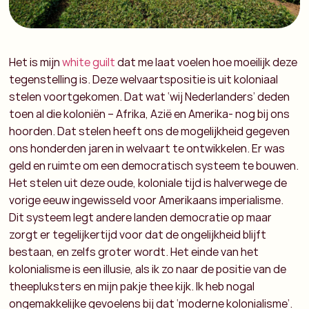
Het is mijn
white guilt
dat me laat voelen hoe moeilijk deze
tegenstelling is. Deze welvaartspositie is uit koloniaal
stelen voortgekomen. Dat wat ‘wij Nederlanders’ deden
toen al die koloniën – Afrika, Azië en Amerika- nog bij ons
hoorden. Dat stelen heeft ons de mogelijkheid gegeven
ons honderden jaren in welvaart te ontwikkelen. Er was
geld en ruimte om een democratisch systeem te bouwen.
Het stelen uit deze oude, koloniale tijd is halverwege de
vorige eeuw ingewisseld voor Amerikaans imperialisme.
Dit systeem legt andere landen democratie op maar
zorgt er tegelijkertijd voor dat de ongelijkheid blijft
bestaan, en zelfs groter wordt. Het einde van het
kolonialisme is een illusie, als ik zo naar de positie van de
theepluksters en mijn pakje thee kijk. Ik heb nogal
ongemakkelijke gevoelens bij dat ‘moderne kolonialisme’.