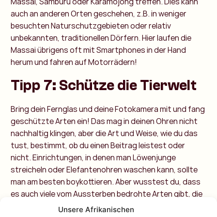
Massai, Samburu oder Karamojong treffen. Dies kann
auch an anderen Orten geschehen, z.B. in weniger
besuchten Naturschutzgebieten oder relativ
unbekannten, traditionellen Dörfern. Hier laufen die
Massai übrigens oft mit Smartphones in der Hand
herum und fahren auf Motorrädern!
Tipp 7: Schütze die Tierwelt
Bring dein Fernglas und deine Fotokamera mit und fang
geschützte Arten ein! Das mag in deinen Ohren nicht
nachhaltig klingen, aber die Art und Weise, wie du das
tust, bestimmt, ob du einen Beitrag leistest oder
nicht. Einrichtungen, in denen man Löwenjunge
streicheln oder Elefantenohren waschen kann, sollte
man am besten boykottieren. Aber wusstest du, dass
es auch viele vom Aussterben bedrohte Arten gibt, die
ihren Schutz über den Tourismus beziehen? Denke an
Unsere Afrikanischen