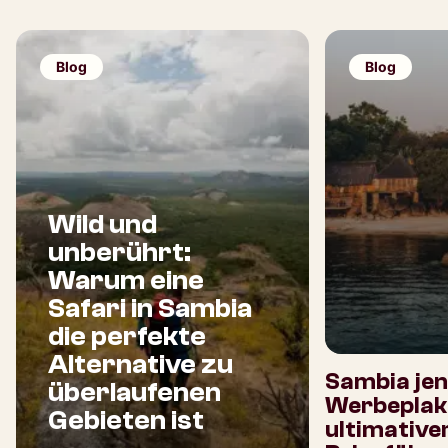
Blog
Blog
Wild und
unberührt:
Warum eine
Safari in Sambia
die perfekte
Alternative zu
Sambia jen
überlaufenen
Werbeplaka
Gebieten ist
ultimative