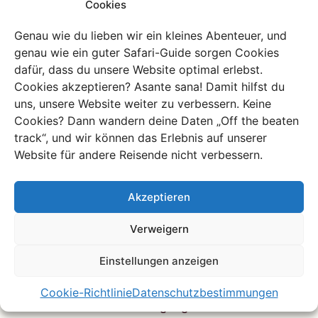
die Berggorillas in Uganda, Kongo und Ruanda. Für die
Cookies
Erlaubnis, die Tiere zu besuchen, zahlst du einen hohen
Genau wie du lieben wir ein kleines Abenteuer, und
Preis, und all das Geld fließt in den Schutz des
genau wie ein guter Safari-Guide sorgen Cookies
Lebensraums dieser selten gewordenen Tiere. Das
dafür, dass du unsere Website optimal erlebst.
Gleiche gilt für viele Schutzgebiete, in denen vor allem
Cookies akzeptieren? Asante sana! Damit hilfst du
Tiere wegen ihres Elefenbeins gefährdet sind und
uns, unsere Website weiter zu verbessern. Keine
durch Einnahmen aus dem Tourismus vor Wilderern
Cookies? Dann wandern deine Daten „Off the beaten
geschützt werden. Wenn du Tiere beobachten
track“, und wir können das Erlebnis auf unserer
möchtest, solltest du dich gut informieren, wo du dies
Website für andere Reisende nicht verbessern.
tun kannst. Große, berühmte Parks machen Spaß. Du
kannst dich aber auch dafür entscheiden, dein Geld für
kleinere Schutzgebiete auszugeben, die direkt in die
Akzeptieren
Erhaltung der Tiere investieren.
Verweigern
Tipp 8: Vermeide das Weiße-
Einstellungen anzeigen
Retter-Syndrom
Cookie-Richtlinie
Datenschutzbestimmungen
Als weißer Mensch mit einer gut gefüllten Brieftasche