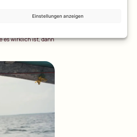
e wie
Morogoro
und
sade, sondern Märkte,
Einstellungen anzeigen
indi Highlands, wo du
Geschichte und
 es wirklich ist, dann