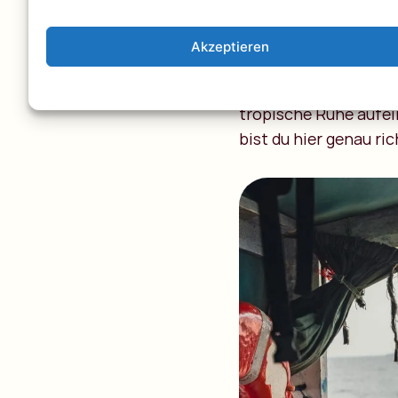
die Landschaft, sond
Iringa geben dir eine
Akzeptieren
Straßenleben und der 
zwischen endlosen Te
tropische Ruhe aufein
bist du hier genau ric