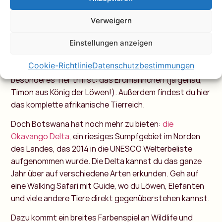
Fans. Mit rund 130000 Elefanten ist die Chance riesig,
Verweigern
dass du auf der Straße öfter mal anhalten musst, weil
einer dieser Kolosse vorbeizieht. Also Augen auf!
Einstellungen anzeigen
Im Norden wartet der riesige
Chobe Nationalpark
und
Cookie-Richtlinie
Datenschutzbestimmungen
im Süden die
Kalahari Wüste
, wo du ein ganz
besonderes Tier triffst: das Erdmännchen (ja genau,
Timon aus König der Löwen!). Außerdem findest du hier
das komplette afrikanische Tierreich.
Doch Botswana hat noch mehr zu bieten:
die
Okavango Delta
, ein riesiges Sumpfgebiet im Norden
des Landes, das 2014 in die UNESCO Welterbeliste
aufgenommen wurde. Die Delta kannst du das ganze
Jahr über auf verschiedene Arten erkunden. Geh auf
eine Walking Safari mit Guide, wo du Löwen, Elefanten
und viele andere Tiere direkt gegenüberstehen kannst.
Dazu kommt ein breites Farbenspiel an Wildlife und