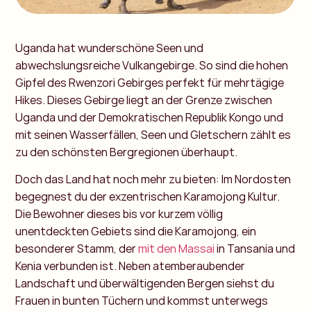
Uganda hat wunderschöne Seen und
abwechslungsreiche Vulkangebirge. So sind die hohen
Gipfel des Rwenzori Gebirges perfekt für mehrtägige
Hikes. Dieses Gebirge liegt an der Grenze zwischen
Uganda und der Demokratischen Republik Kongo und
mit seinen Wasserfällen, Seen und Gletschern zählt es
zu den schönsten Bergregionen überhaupt.
Doch das Land hat noch mehr zu bieten: Im Nordosten
begegnest du der exzentrischen Karamojong Kultur.
Die Bewohner dieses bis vor kurzem völlig
unentdeckten Gebiets sind die Karamojong, ein
besonderer Stamm, der
mit den Massai
in Tansania und
Kenia verbunden ist. Neben atemberaubender
Landschaft und überwältigenden Bergen siehst du
Frauen in bunten Tüchern und kommst unterwegs