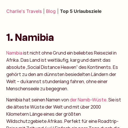
Charlie's Travels
|
Blog
|
Top 5 Urlaubsziele
1. Namibia
Namibia
ist nicht ohne Grund ein beliebtes Reiseziel in
Afrika. Das Land ist weitläufig, karg und damit das
absolute „Social Distance Heaven“ des Kontinents. Es
gehört zu den am dünnsten besiedelten Ländern der
Welt – du kannst stundenlang fahren, ohne einer
Menschenseele zu begegnen.
Namibia hat seinen Namen von
der Namib-Wüste
. Sie ist
die älteste Wüste der Welt und mit über 2000
Kilometern Länge eines der größten
Wildschutzgebiete Afrikas. Perfekt für eine Roadtrip-