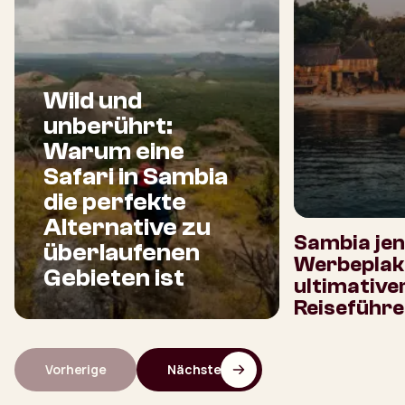
Wild und
unberührt:
Warum eine
Safari in Sambia
die perfekte
Alternative zu
Sambia jen
überlaufenen
Werbeplaka
Gebieten ist
ultimative
Reiseführe
Vorherige
Nächste