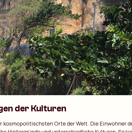
gen der Kulturen
r kosmopolitischsten Orte der Welt. Die Einwohner d
he Hintergründe und unterschiedliche Kulturen, Sozia