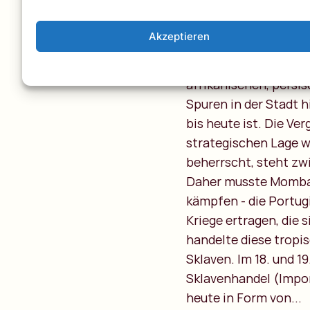
Mombasa tatsächlich 
dem 12. Jahrhundert 
Akzeptieren
Handelsstadt' trug. 
Kupfer, Glas, Sesam 
afrikanischen, persis
Spuren in der Stadt 
bis heute ist. Die Ve
strategischen Lage w
beherrscht, steht zw
Daher musste Mombas
kämpfen - die Portug
Kriege ertragen, die 
handelte diese tropi
Sklaven. Im 18. und 
Sklavenhandel (Import
heute in Form von...