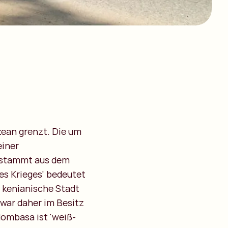
zean grenzt. Die um
einer
' stammt aus dem
des Krieges' bedeutet
 kenianische Stadt
 war daher im Besitz
Mombasa ist 'weiß-