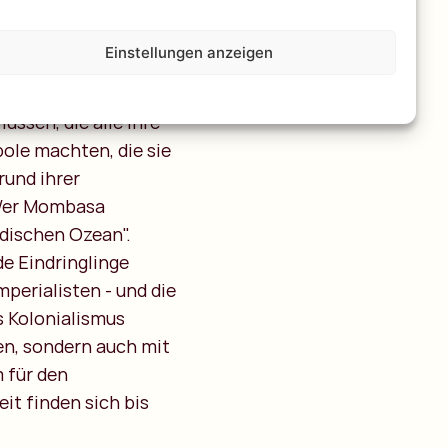
, dass Mombasa seit
n 'historische
Einstellungen anzeigen
(von Nashörnern),
Mischung aus
üssen, die alle ihre
ole machten, die sie
rund ihrer
 "Wer Mombasa
dischen Ozean".
e Eindringlinge
perialisten - und die
es Kolonialismus
en, sondern auch mit
 für den
it finden sich bis