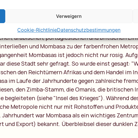
gegründet wurde, weiß niemand. Was wir wissen, ist
- aufgrund seiner Lage am Indischen Ozean - den Name
Verweigern
Zu den wichtigsten Exportgütern gehörten Elfenbein 
und Kokosnuss. Folglich war die Stadt eine lebendige 
Cookie-Richtlinie
Datenschutzbestimmungen
chen, arabischen, portugiesischen und britischen Einfl
hinterließen und Mombasa zu der farbenfrohen Metrop
rgangenheit Mombasas ist jedoch nicht nur rosig. Aufg
ar diese Stadt sehr gefragt. So wurde einst gesagt:
ischen den Reichtümern Afrikas und dem Handel im In
a im Laufe der Jahrhunderte gegen zahlreiche fremd
iesen, den Zimba-Stamm, die Omanis, die britischen Im
sie begleiteten (siehe "Insel des Krieges"). Während d
sche Metropole nicht nur mit Rohstoffen und Produkt
19. Jahrhundert war Mombasa als ein wichtiges Zentrum
 und Export) bekannt. Überbleibsel dieser dunklen Ze