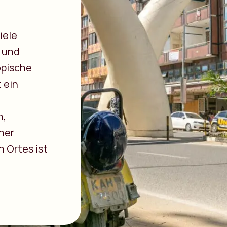
iele
 und
opische
 ein
n,
her
 Ortes ist