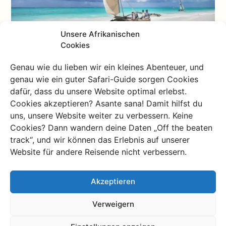
Unsere Afrikanischen
Cookies
Genau wie du lieben wir ein kleines Abenteuer, und
genau wie ein guter Safari-Guide sorgen Cookies
Jambiani: Jetzt entdecken,
dafür, dass du unsere Website optimal erlebst.
Cookies akzeptieren? Asante sana! Damit hilfst du
bevor es zu spät ist
uns, unsere Website weiter zu verbessern. Keine
Cookies? Dann wandern deine Daten „Off the beaten
Wenn du Charlie’s Travels kennst, suchst du
track“, und wir können das Erlebnis auf unserer
wahrscheinlich das Besondere und liebst das
Website für andere Reisende nicht verbessern.
Unbekannte. Jambiani ist der am wenigsten
touristische Ort und daher noch frei von großen
Akzeptieren
Hotelketten. Viele Palmen säumen noch immer den
Strand und lästige Beachboys gibt es hier kaum. In den
Verweigern
anderen Dörfern findest du dafür mehr Restaurants
und eine größere Auswahl an Hotels. Sansibar