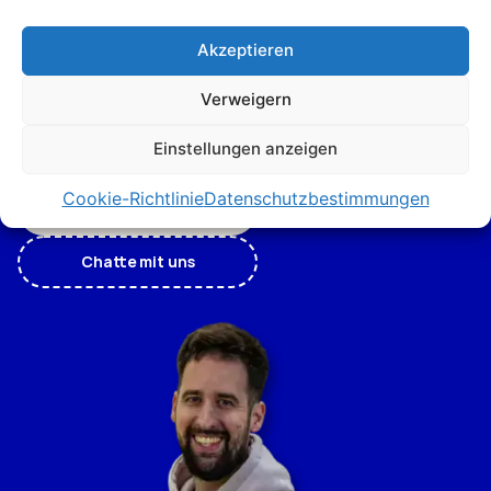
unsere Afrika-
Experten
Akzeptieren
Verweigern
Bist du neugierig auf das Unbekannte? Unsere Afrika-
Experten haben Antworten auf deine drängenden
Einstellungen anzeigen
Fragen.
Cookie-Richtlinie
Datenschutzbestimmungen
Vereinbarte Beratung
Chatte mit uns