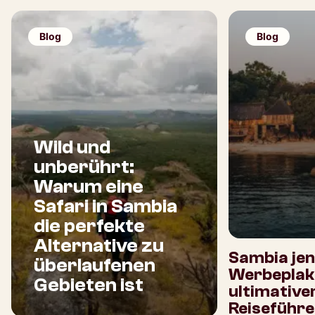
Blog
Blog
Wild und
unberührt:
Warum eine
Safari in Sambia
die perfekte
Alternative zu
Sambia jen
überlaufenen
Werbeplaka
Gebieten ist
ultimative
Reiseführe