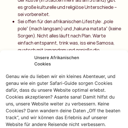
der Küste (in Städten mehr als am Strand) gibt
es große kulturelle und religiöse Unterschiede –
sei vorbereitet.
Sei offen für den afrikanischen Lifestyle: „pole
pole“ (mach langsam) und „hakuna matata“ (keine
Sorgen). Nicht alles läuft nach Plan. Warte
einfach entspannt, trink was, iss eine Samosa,
quatsch mit jemandem und genieße die
Umgebung!
Unsere Afrikanischen
Cookies
Genau wie du lieben wir ein kleines Abenteuer, und
genau wie ein guter Safari-Guide sorgen Cookies
dafür, dass du unsere Website optimal erlebst.
Cookies akzeptieren? Asante sana! Damit hilfst du
uns, unsere Website weiter zu verbessern. Keine
Brauchst du
Cookies? Dann wandern deine Daten „Off the beaten
Reisetipps? Frage
track“, und wir können das Erlebnis auf unserer
Website für andere Reisende nicht verbessern.