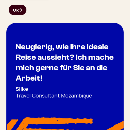
Neugierig, wie Ihre ideale
Reise aussieht? Ich mache
mich gerne für Sie an die
Arbeit!
Silke
Travel Consultant Mozambique