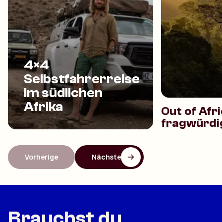
4×4
Selbstfahrerreise
im südlichen
Afrika
Out of Afri
fragwürdi
Vorherige
Nächste
Brauchst du