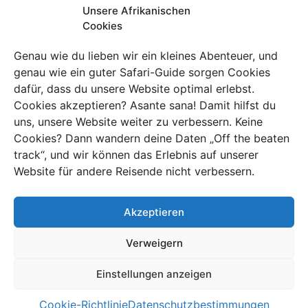
wirst. Aber du wirst auch abseits der ausgetretenen
Unsere Afrikanischen
Cookies
Pfade unterwegs sein und abgelegene Gebiete
entdecken, die noch nicht von Touristen überlaufen
Genau wie du lieben wir ein kleines Abenteuer, und
sind. Du triffst die einheimischen Masai-Volkgruppen
genau wie ein guter Safari-Guide sorgen Cookies
und erfährst mehr über ihre alten Traditionen und ihre
dafür, dass du unsere Website optimal erlebst.
Lebensweise
. Du
besuchst auch bezaubernde Orte wie
Cookies akzeptieren? Asante sana! Damit hilfst du
den Lake Natron mit seinen surrealen Landschaften
uns, unsere Website weiter zu verbessern. Keine
und dem rosafarbenen Wasser des atemberaubenden
Cookies? Dann wandern deine Daten „Off the beaten
Ngorongoro-Kraters.
Und natürlich darf auch ein
track“, und wir können das Erlebnis auf unserer
entspannter Abschluss auf der paradiesischen Insel
Website für andere Reisende nicht verbessern.
Sansibar nicht fehlen. Aber schließe auch einen der
anderen Strände und Küstenorte Tansanias nicht aus!
Akzeptieren
Hier kannst du die perlweißen Strände, das
türkisfarbene Meer und die bezaubernde Atmosphäre
Verweigern
verschiedener Stände, wie dem
historischen Stone
Town
, genießen. Ist das etwas für dich? Dann stelle
Einstellungen anzeigen
eine unverbindliche Anfrage und spreche schnell mit
einem unserer Reiseexperten!
Cookie-Richtlinie
Datenschutzbestimmungen