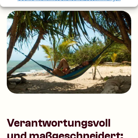
Verantwortungsvoll
und ma
ß
geschneidert: