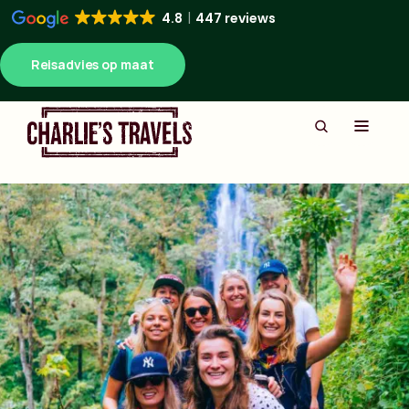
4.8
447 reviews
Reisadvies op maat