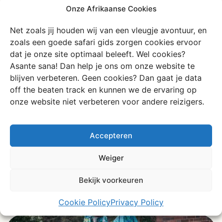
Onze Afrikaanse Cookies
Net zoals jij houden wij van een vleugje avontuur, en
6. Legendarische
zoals een goede safari gids zorgen cookies ervoor
dat je onze site optimaal beleeft. Wel cookies?
lustrumreis outfit
Asante sana! Dan help je ons om onze website te
blijven verbeteren. Geen cookies? Dan gaat je data
off the beaten track en kunnen we de ervaring op
Vergeet knorrige met JC logo bedrukte jaarclub trui of
onze website niet verbeteren voor andere reizigers.
petjes, wij zorgen dat jullie je reis afsluiten in ultieme
matching jurken in Kitenga print. Bij aankomst in Nairobi
staat er een tailor klaar om jullie maten op te nemen en
Accepteren
voor de laatste avond sta je te poseren voor een
groepsfoto in Afrikaanse print. Daarnaast is Afrika de
Weiger
ultieme plek om massaal in te slaan voor je kamer in
Amsterdam. Manden, schalen, sieraden, je kunt het zo
Bekijk voorkeuren
gek niet bedenken!
Cookie Policy
Privacy Policy