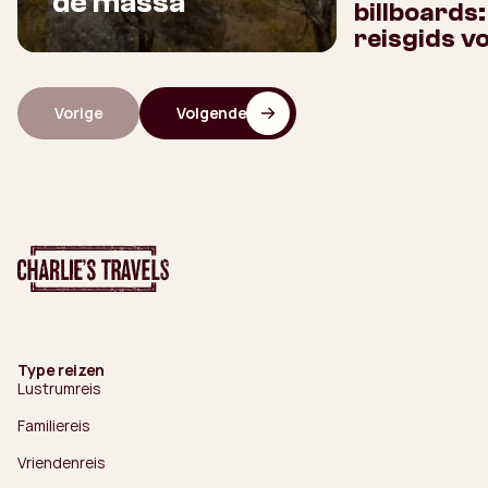
de massa
billboards
reisgids v
Vorige
Volgende
Type reizen
Lustrumreis
Familiereis
Vriendenreis